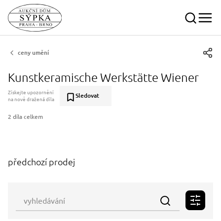
ceny umění
Kunstkeramische Werkstätte Wiener
Získejte upozornění
Sledovat
na nově dražená díla
2 díla celkem
předchozí prodej