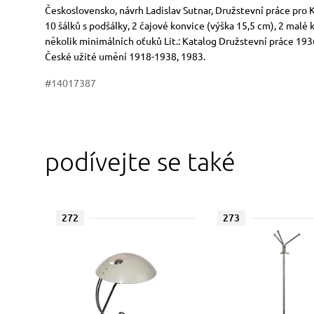
Rozměry
Stručný popis předmětu
Československo, návrh Ladislav Sutnar, Družstevní práce pro Kr
10 šálků s podšálky, 2 čajové konvice (výška 15,5 cm), 2 malé 
několik minimálních oťuků Lit.: Katalog Družstevní práce 1936. 
České užité umění 1918-1938, 1983.
#14017387
podívejte se také
272
273