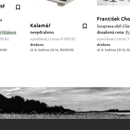
MF
František Ch
a
Kalamář
Souprava obří číše 
řihlášení
nevydraženo
dosažená cena:
Po
00 Kč
vyvolávací cena:
6 000 Kč
vyvolávací cena:
5
draženo
draženo
00:00
út 6. května 2014, 00:00:00
út 6. května 2014, 0