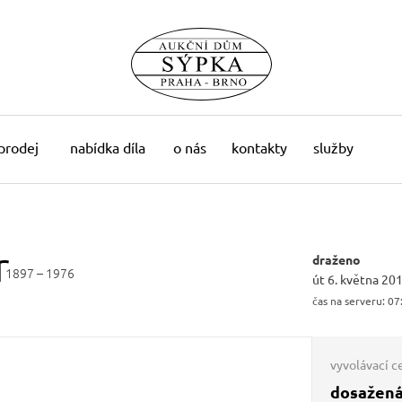
 prodej
nabídka díla
o nás
kontakty
služby
r
draženo
1897 – 1976
út 6. května 20
čas na serveru:
07
vyvolávací c
dosažená