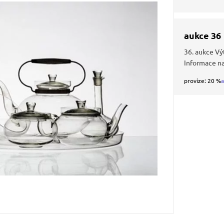
aukce 36
36. aukce Vý
Informace n
provize: 20 %
a