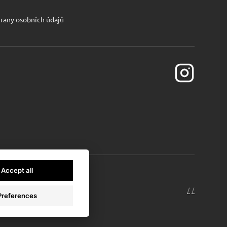
rany osobních údajů
Accept all
/
* sinfin.digi
/
Preferences