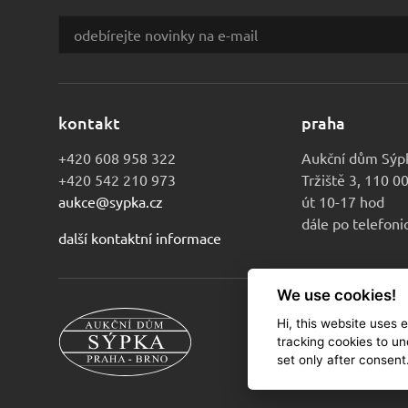
kontakt
praha
+420 608 958 322
Aukční dům Sýp
+420 542 210 973
Tržiště 3, 110 0
aukce@sypka.cz
út 10-17 hod
dále po telefon
další kontaktní informace
We use cookies!
Hi, this website uses 
© 2010-2026 Au
tracking cookies to un
set only after consent