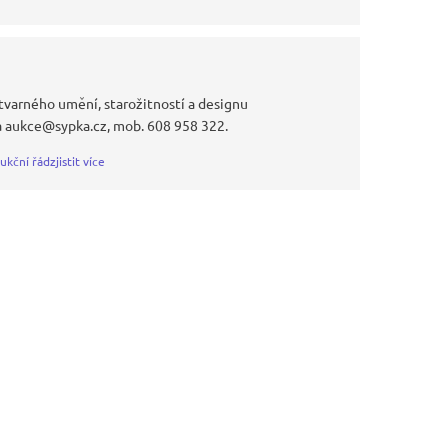
tvarného umění, starožitností a designu
a aukce@sypka.cz, mob. 608 958 322.
ukční řád
zjistit více