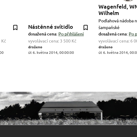
Wagenfeld, W
Wilhelm
Podlahová nádoba n
Nástěnné svítidlo
šampaňské
dosažená cena:
Po přihlášení
dosažená cena:
Po p
 Kč
vyvolávací cena:
3 500 Kč
vyvolávací cena:
6 0
draženo
draženo
:00
út 6. května 2014, 00:00:00
út 6. května 2014, 00: