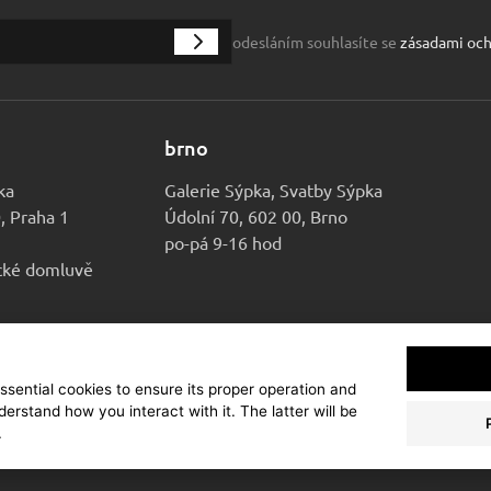
odesláním souhlasíte se
zásadami och
brno
ka
Galerie Sýpka, Svatby Sýpka
0, Praha 1
Údolní 70, 602 00, Brno
po-pá 9-16 hod
ické domluvě
essential cookies to ensure its proper operation and
kční dům Sýpka
derstand how you interact with it. The latter will be
Ochrana osobních údajů
Cookies
Nastavení cookies
.