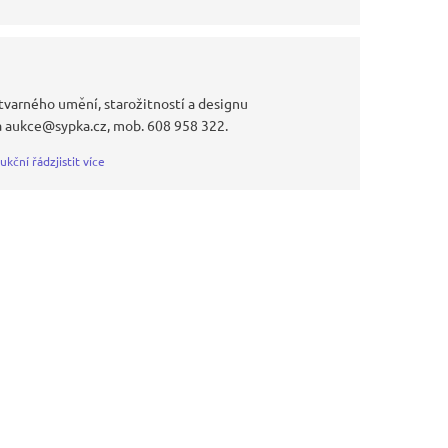
tvarného umění, starožitností a designu
a aukce@sypka.cz, mob. 608 958 322.
ukční řád
zjistit více