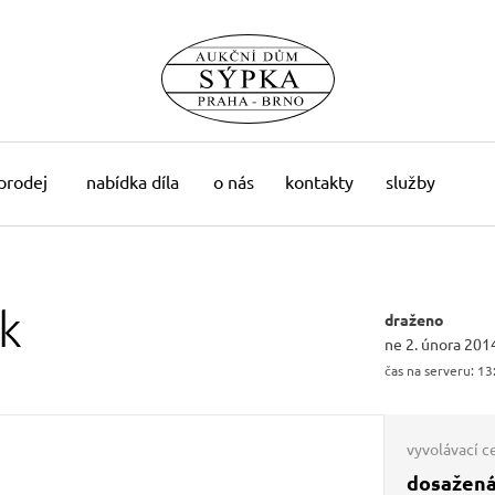
 prodej
nabídka díla
o nás
kontakty
služby
ik
draženo
ne 2. února 201
čas na serveru:
13
vyvolávací c
dosažená