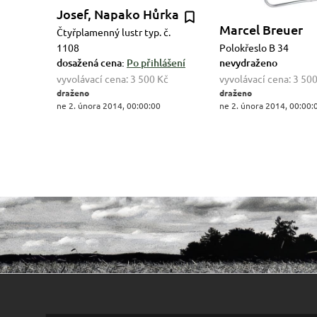
Josef, Napako Hůrka
Marcel Breuer
Čtyřplamenný lustr typ. č.
1108
Polokřeslo B 34
dosažená cena:
Po přihlášení
nevydraženo
vyvolávací cena:
3 500 Kč
vyvolávací cena:
3 500
draženo
draženo
ne 2. února 2014, 00:00:00
ne 2. února 2014, 00:00: