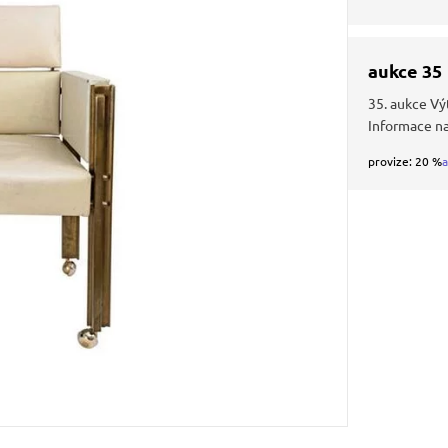
aukce 35
35. aukce Vý
Informace n
provize: 20 %
a