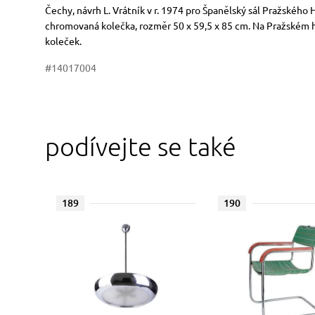
Rozměry
Stručný popis předmětu
Čechy, návrh L. Vrátník v r. 1974 pro Španělský sál Pražského
chromovaná kolečka, rozměr 50 x 59,5 x 85 cm. Na Pražském h
koleček.
#14017004
podívejte se také
189
190