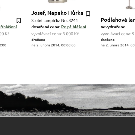
Josef, Napako Hůrka
Podlahová l
Stolní lampička No. 8241
řihlášení
dosažená cena:
Po přihlášení
nevydraženo
00 Kč
vyvolávací cena:
3 000 Kč
vyvolávací cena:
9
draženo
draženo
0:00
ne 2. února 2014, 00:00:00
ne 2. února 2014, 00