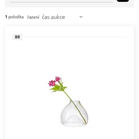
čas aukce
1
položka
řazení
88