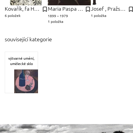
Kovařík, fa Hubert
Maria Paspa Karel
Josef , Pražské umělecké dílny Gočár
6 položek
1 položka
1899 – 1979
1 položka
související kategorie
výtvarné umění,
umělecké sklo