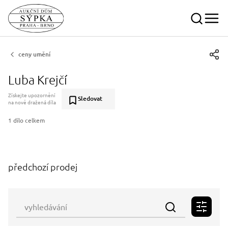
ceny umění
Luba Krejčí
Získejte upozornění
Sledovat
na nově dražená díla
1 dílo celkem
předchozí prodej