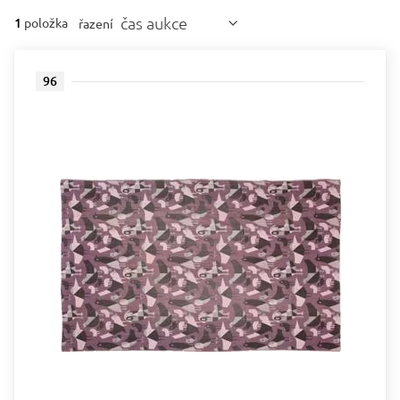
čas aukce
1
položka
řazení
96