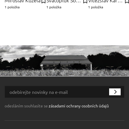
Miroslav Kužela
Svatopluk Souček
Vítězslav Karel Mašek
1 položka
1 položka
1 položka
odesláním souhlasíte se
zásadami ochrany osobních údajů