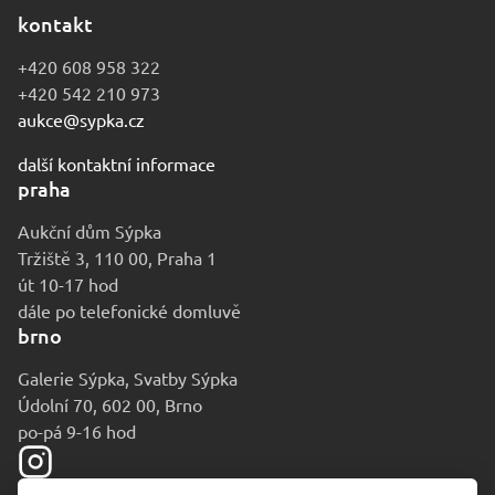
kontakt
+420 608 958 322
+420 542 210 973
aukce@sypka.cz
další kontaktní informace
praha
Aukční dům Sýpka
Tržiště 3, 110 00, Praha 1
út 10-17 hod
dále po telefonické domluvě
brno
Galerie Sýpka, Svatby Sýpka
Údolní 70, 602 00, Brno
po-pá 9-16 hod