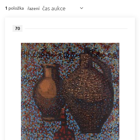
čas aukce
1
položka
řazení
70