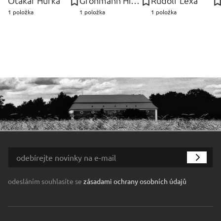
Otakar Hůrka
Grohmann Hieromymus
Rudolf Lexa
1 položka
1 položka
1 položka
odesláním souhlasíte se
zásadami ochrany osobních údajů