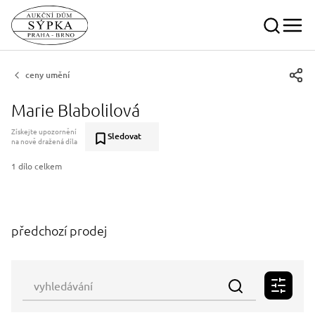
ceny umění
Marie Blabolilová
Získejte upozornění
Sledovat
na nově dražená díla
1 dílo celkem
předchozí prodej