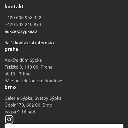
kontakt
+420 608 958 322
+420 542 210 973
aukce@sypka.cz
další kontaktní informace
praha
Aukční dům Sýpka
Tržiště 3, 110 00, Praha 1
út 10-17 hod
dále po telefonické domluvě
brno
Galerie Sýpka, Svatby Sýpka
Údolní 70, 602 00, Brno
po-pá 9-16 hod