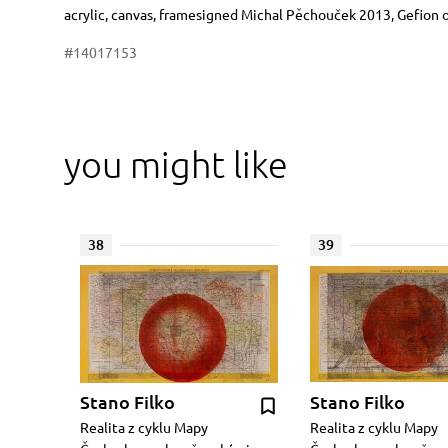
Dimensions
Short item description
acrylic, canvas, framesigned Michal Pěchouček 2013, Gefion 
#14017153
you might like
38
39
Stano Filko
Stano Filko
Realita z cyklu Mapy
Realita z cyklu Mapy