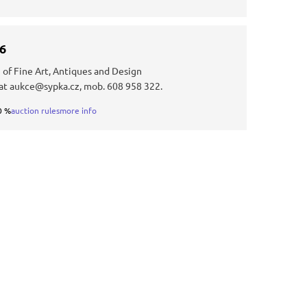
36
 of Fine Art, Antiques and Design
at aukce@sypka.cz, mob. 608 958 322.
0 %
auction rules
more info