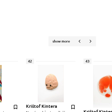
show more
42
43
Krištof Kintera
Krištof Kinte