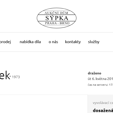
 prodej
nabídka díla
o nás
kontakty
služby
ek
draženo
* 1973
út 6. května 20
čas na serveru:
17
vyvolávací c
dosažená