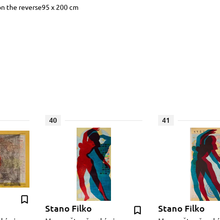
on the reverse95 x 200 cm
40
41
Stano Filko
Stano Filko