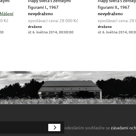
skými
Mapy světa s ženskými
Mapy světa s žensk
figurami I., 1967
figurami II., 1967
hlášení
nevydraženo
nevydraženo
00 Kč
vyvolávací cena:
28 000 Kč
vyvolávací cena:
28 
draženo
draženo
:00
út 6. května 2014, 00:00:00
út 6. května 2014, 00:
odesláním souhlasíte se
zásadami och