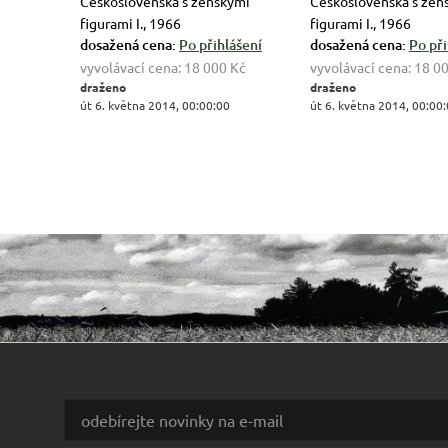
Československa s ženskými
Československa s žen
figurami I., 1966
figurami I., 1966
dosažená cena:
Po přihlášení
dosažená cena:
Po při
vyvolávací cena:
18 000 Kč
vyvolávací cena:
18 0
draženo
draženo
út 6. května 2014, 00:00:00
út 6. května 2014, 00:00