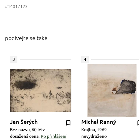
#14017123
podívejte se také
3
4
Jan Šerých
Michal Ranný
Bez názvu, 60.léta
Krajina, 1969
dosažená cena:
Po přihlášení
nevydraženo