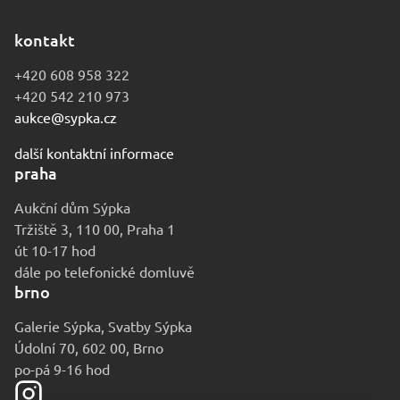
kontakt
+420 608 958 322
+420 542 210 973
aukce@sypka.cz
další kontaktní informace
praha
Aukční dům Sýpka
Tržiště 3, 110 00, Praha 1
út 10-17 hod
dále po telefonické domluvě
brno
Galerie Sýpka, Svatby Sýpka
Údolní 70, 602 00, Brno
po-pá 9-16 hod