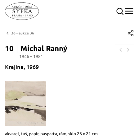
36 - aukce 36
10
Michal
Ranný
1946 – 1981
Krajina, 1969
Rozměry
Stručný popis předmětu
akvarel, tuš, papír, pasparta, rám, sklo 26 x 21 cm