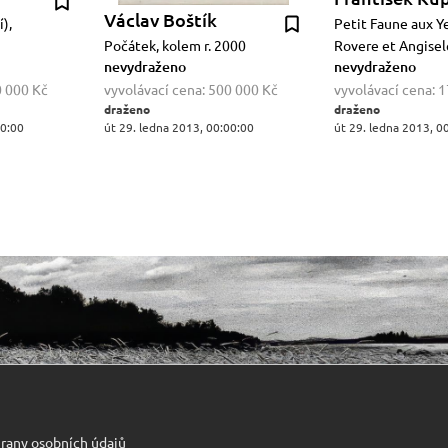
Václav Boštík
),
Petit Faune aux Y
Počátek, kolem r. 2000
Rovere et Angisele
nevydraženo
nevydraženo
 000 Kč
vyvolávací cena:
500 000 Kč
vyvolávací cena:
1
draženo
draženo
00:00
út 29. ledna 2013, 00:00:00
út 29. ledna 2013, 0
rany osobních údajů