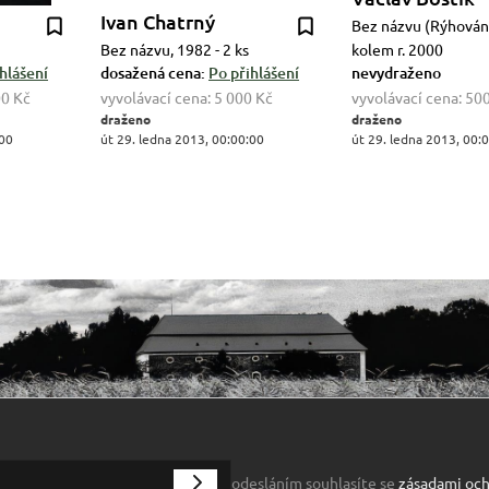
Ivan Chatrný
Bez názvu (Rýhování
Bez názvu, 1982 - 2 ks
kolem r. 2000
hlášení
dosažená cena:
Po přihlášení
nevydraženo
00 Kč
vyvolávací cena:
5 000 Kč
vyvolávací cena:
500
draženo
draženo
:00
út 29. ledna 2013, 00:00:00
út 29. ledna 2013, 00:
odesláním souhlasíte se
zásadami och