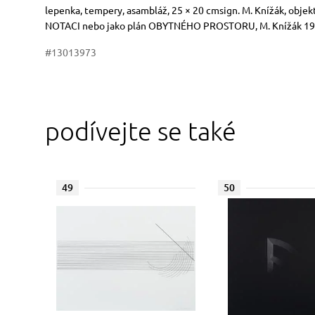
Rozměry
Stručný popis předmětu
lepenka, tempery, asambláž, 25 × 20 cmsign. M. Knížák, objek
NOTACI nebo jako plán OBYTNÉHO PROSTORU, M. Knížák 19
#13013973
podívejte se také
49
50