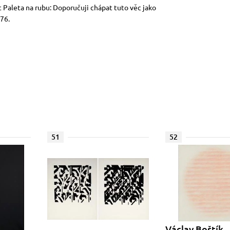
t Paleta na rubu: Doporučuji chápat tuto věc jako
76.
51
52
Václav Boštík