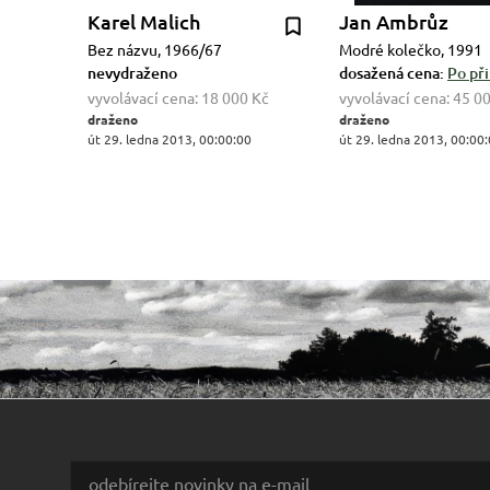
Karel Malich
Jan Ambrůz
Bez názvu, 1966/67
Modré kolečko, 1991
nevydraženo
dosažená cena:
Po při
vyvolávací cena:
18 000 Kč
vyvolávací cena:
45 0
draženo
draženo
út 29. ledna 2013, 00:00:00
út 29. ledna 2013, 00:00