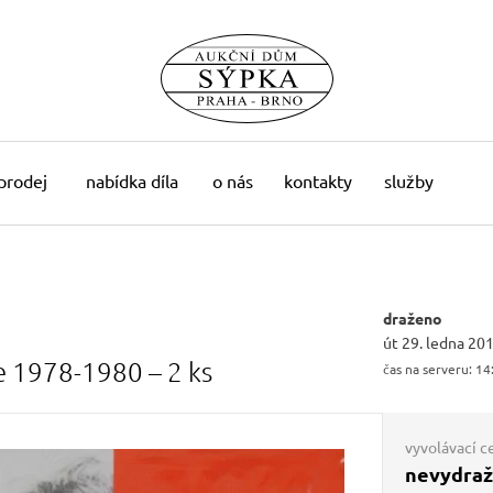
 prodej
nabídka díla
o nás
kontakty
služby
draženo
út 29. ledna 20
e 1978-1980 – 2 ks
čas na serveru:
14
vyvolávací c
nevydra