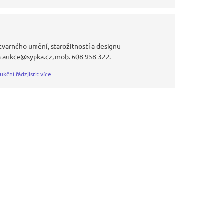
tvarného umění, starožitností a designu
a aukce@sypka.cz, mob. 608 958 322.
ukční řád
zjistit více