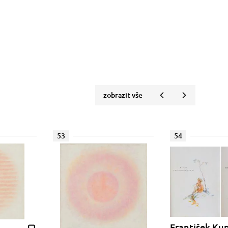
zobrazit vše
53
54
František Ku