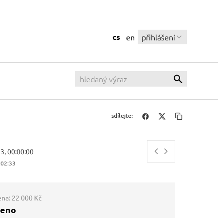
cs
přihlášení
en
sdílejte:
13, 00:00:00
:02:34
ena:
22 000 Kč
ženo