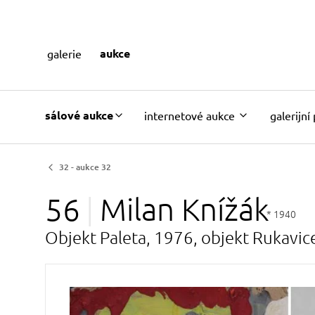
aukce
galerie
sálové aukce
internetové aukce
galerijní
32 - aukce 32
56
Milan
Knížák
* 1940
Objekt Paleta, 1976, objekt Rukavic