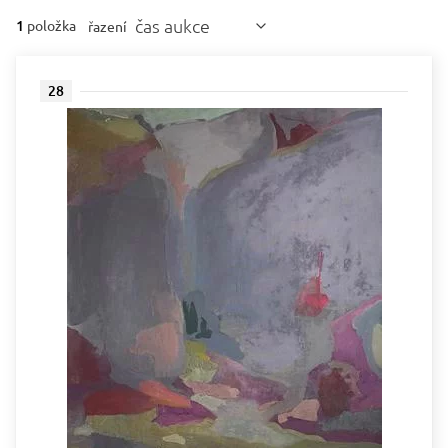
čas aukce
1
položka
řazení
28