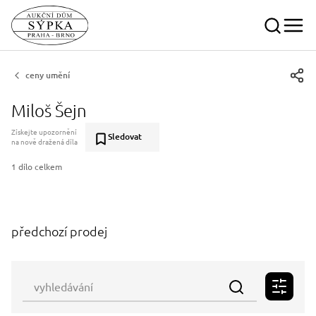
ceny umění
Miloš Šejn
Získejte upozornění
Sledovat
na nově dražená díla
1 dílo celkem
předchozí prodej