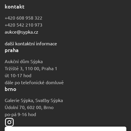
kontakt
+420 608 958 322
+420 542 210 973
aukce@sypka.cz
další kontaktní informace
praha
Aukční dům Sýpka
Tržiště 3, 110 00, Praha 1
út 10-17 hod
dále po telefonické domluvě
brno
Galerie Sýpka, Svatby Sýpka
Údolní 70, 602 00, Brno
po-pá 9-16 hod