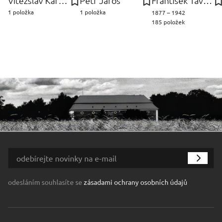
Vítězslav Karel Mašek
Petr Jaroš
František Tavík Šimon
1 položka
1 položka
1877 – 1942
185 položek
odesláním souhlasíte se
zásadami ochrany osobních údajů