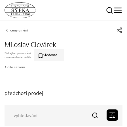
ceny umění
Miloslav Cicvárek
Získejte upozornění
Sledovat
na nově dražená díla
1 dílo celkem
předchozí prodej