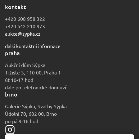
kontakt
+420 608 958 322
+420 542 210 973
aukce@sypka.cz
další kontaktní informace
praha
Aukční dům Sýpka
Tržiště 3, 110 00, Praha 1
út 10-17 hod
dále po telefonické domluvě
brno
Galerie Sýpka, Svatby Sýpka
Údolní 70, 602 00, Brno
po-pá 9-16 hod