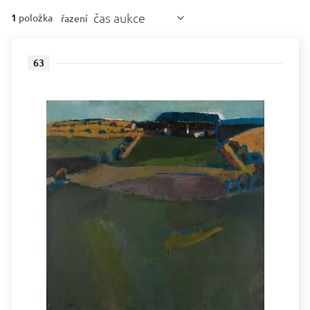
čas aukce
1
položka
řazení
63