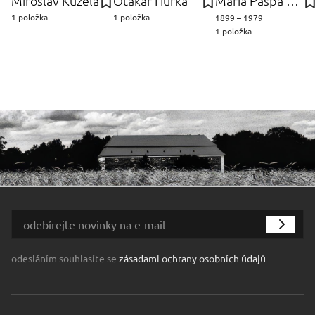
Miroslav Kužela
Otakar Hůrka
Maria Paspa Karel
1 položka
1 položka
1899 – 1979
1 položka
odesláním souhlasíte se
zásadami ochrany osobních údajů