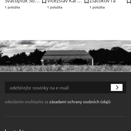
Svatopluk Souček
Vítězslav Karel Mašek
Zlatokov fa
1 položka
1 položka
1 položka
odesláním souhlasíte se
zásadami ochrany osobních údajů