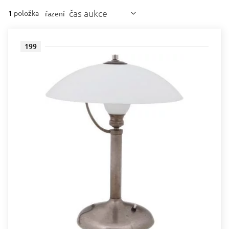
čas aukce
1
položka
řazení
199