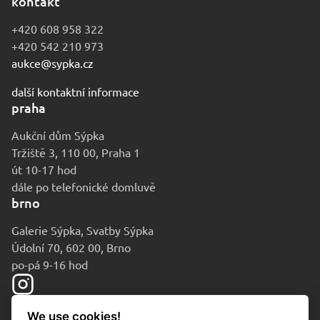
kontakt
+420 608 958 322
+420 542 210 973
aukce@sypka.cz
další kontaktní informace
praha
Aukční dům Sýpka
Tržiště 3, 110 00, Praha 1
út 10-17 hod
dále po telefonické domluvě
brno
Galerie Sýpka, Svatby Sýpka
Údolní 70, 602 00, Brno
po-pá 9-16 hod
We use cookies!