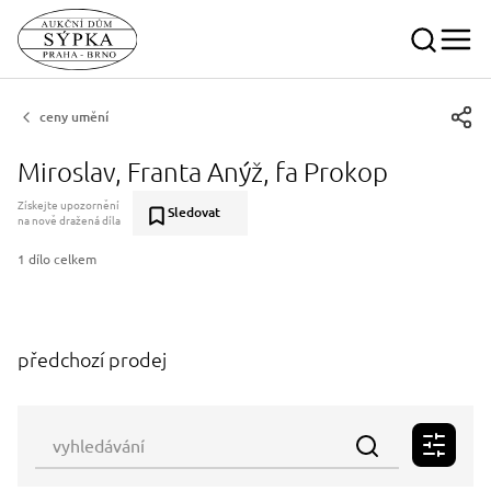
ceny umění
Miroslav, Franta Anýž, fa Prokop
Získejte upozornění
Sledovat
na nově dražená díla
1 dílo celkem
předchozí prodej