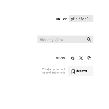
cs
přihlášení
en
sdílejte:
Získejte upozornění
Sledovat
na nově dražená díla