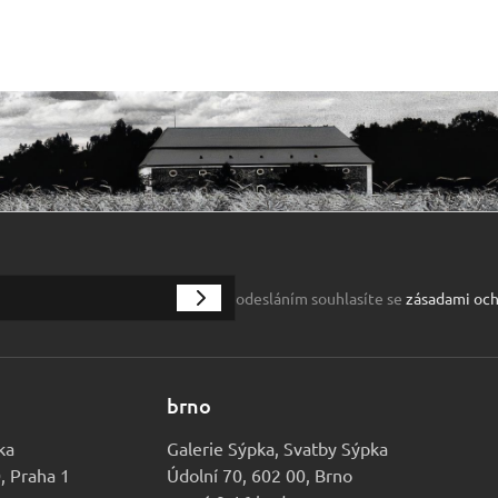
odesláním souhlasíte se
zásadami och
brno
ka
Galerie Sýpka, Svatby Sýpka
0, Praha 1
Údolní 70, 602 00, Brno