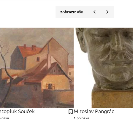
zobrazit vše
atopluk Souček
Miroslav Pangrác
oložka
1 položka