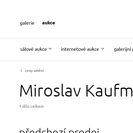
aukce
galerie
sálové aukce
internetové aukce
galerijní
ceny umění
Miroslav Kauf
1 dílo celkem
předchozí prodej