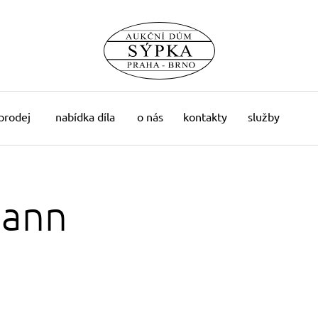
 prodej
nabídka díla
o nás
kontakty
služby
mann