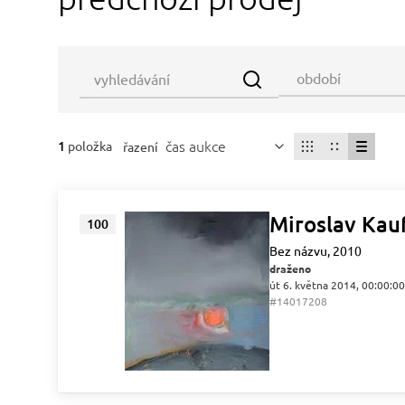
čas aukce
1
položka
řazení
Miroslav Ka
100
Bez názvu, 2010
draženo
út 6. května 2014, 00:00:00
#14017208