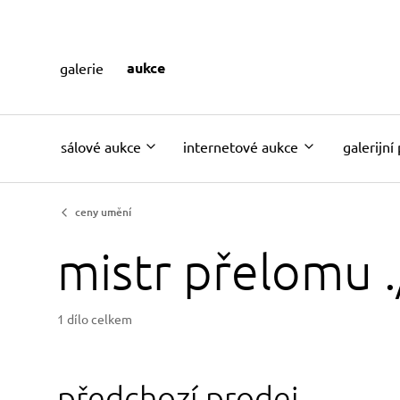
aukce
galerie
sálové aukce
internetové aukce
galerijní
ceny umění
mistr přelomu .
1 dílo celkem
předchozí prodej