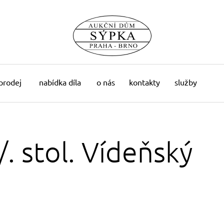
 prodej
nabídka díla
o nás
kontakty
služby
/. stol. Vídeňský