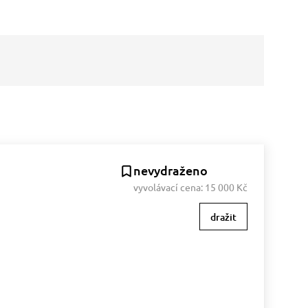
nevydraženo
vyvolávací cena:
15 000 Kč
dražit