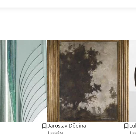
Jaroslav Dědina
Lu
1 položka
1 p