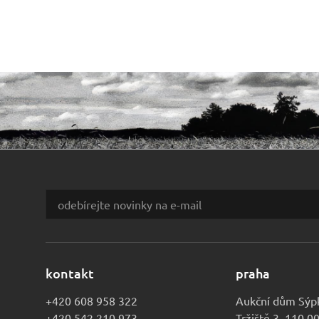
kontakt
praha
+420 608 958 322
Aukční dům Sýp
+420 542 210 973
Tržiště 3, 110 0