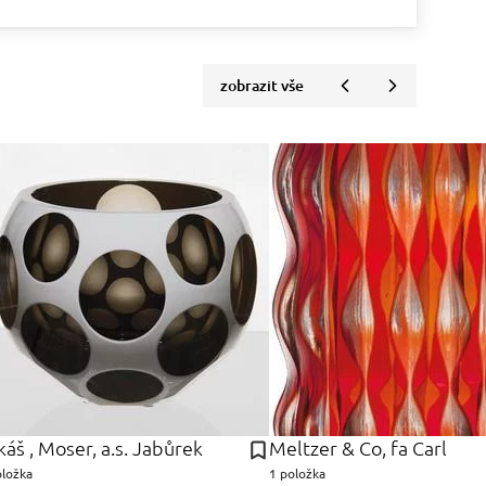
zobrazit vše
káš , Moser, a.s. Jabůrek
Meltzer & Co, fa Carl
oložka
1 položka