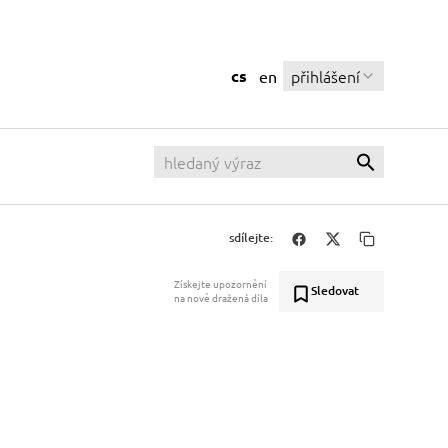
cs
přihlášení
en
sdílejte:
Získejte upozornění
Sledovat
na nově dražená díla