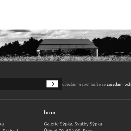
odesláním souhlasíte se
zásadami och
brno
ka
Galerie Sýpka, Svatby Sýpka
0, Praha 1
Údolní 70, 602 00, Brno