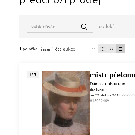
čas aukce
1
položka
řazení
mistr přelomu
155
Dáma s kloboukem
draženo
ne 22. dubna 2018, 00:00:
#18020469