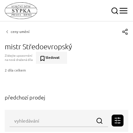
ceny umění
mistr Středoevropský
Získejte upozornění
Sledovat
na nově dražená díla
2 díla celkem
předchozí prodej