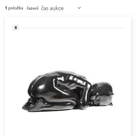
čas aukce
1
položka
řazení
8