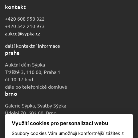
kontakt
+420 608 958 322
+420 542 210 973
aukce@sypka.cz
další kontaktní informace
praha
Aukční dům Sýpka
Tržiště 3, 110 00, Praha 1
út 10-17 hod
dále po telefonické domluvě
brno
Galerie Sýpka, Svatby Sýpka
Údolní 70, 602 00, Brno
po-pá 9-16 hod
Využití cookies pro personalizaci webu
Soubory cookies Vám umožňují komfortnější zážitek z