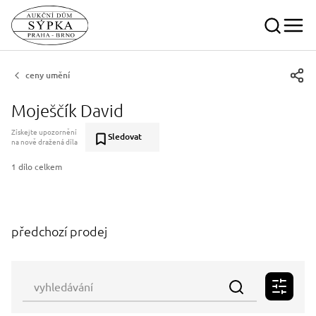
ceny umění
Moješčík David
Získejte upozornění
Sledovat
na nově dražená díla
1 dílo celkem
předchozí prodej