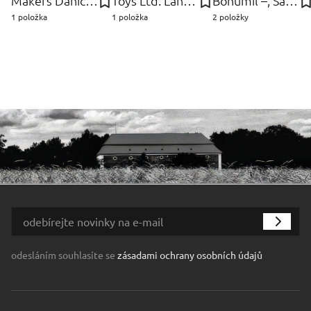
Makers Danich Control, Dánsko Furniture
Toys Ltd. Lanard
Bohumil –, Sandrik, fa Južnič
1 položka
1 položka
2 položky
odesláním souhlasíte se
zásadami ochrany osobních údajů