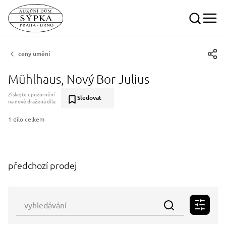
ceny umění
Mühlhaus, Nový Bor Julius
Získejte upozornění
Sledovat
na nově dražená díla
1 dílo celkem
předchozí prodej