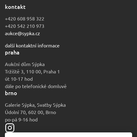
kontakt
+420 608 958 322
+420 542 210 973
aukce@sypka.cz
další kontaktní informace
praha
Aukční dům Sýpka
Tržiště 3, 110 00, Praha 1
út 10-17 hod
dále po telefonické domluvě
brno
Galerie Sýpka, Svatby Sýpka
Údolní 70, 602 00, Brno
po-pá 9-16 hod