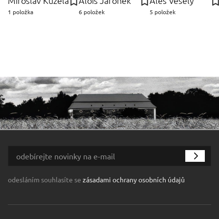
Miroslav Kužela
Alois Jaroněk
Aleš Veselý
1 položka
6 položek
5 položek
odesláním souhlasíte se
zásadami ochrany osobních údajů