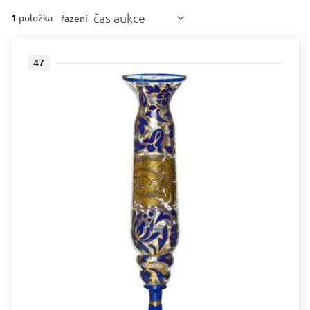
čas aukce
1
položka
řazení
47