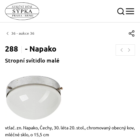
36 - aukce 36
288
-
Napako
Stropní svítidlo malé
Rozměry
Stručný popis předmětu
vtlač. zn. Napako, Čechy, 30. léta 20. stol., chromovaný obecný kov,
mléčné sklo, o 15,5 cm