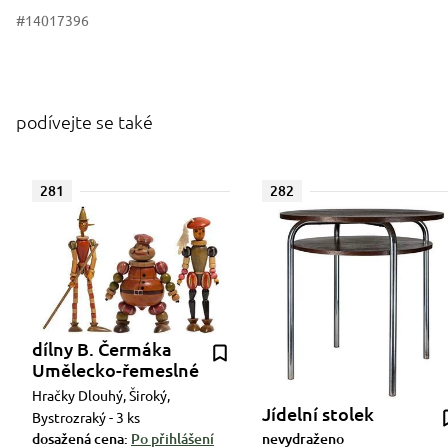
#14017396
podívejte se také
281
282
dílny B. Čermáka
Umělecko-řemeslné
Hračky Dlouhý, Široký,
Jídelní stolek
Bystrozraký - 3 ks
dosažená cena:
Po přihlášení
nevydraženo