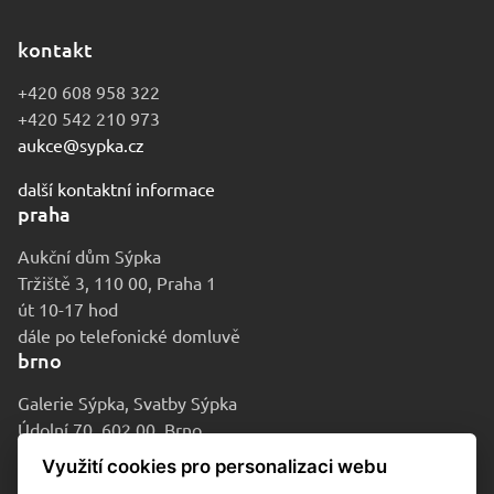
kontakt
+420 608 958 322
+420 542 210 973
aukce@sypka.cz
další kontaktní informace
praha
Aukční dům Sýpka
Tržiště 3, 110 00, Praha 1
út 10-17 hod
dále po telefonické domluvě
brno
Galerie Sýpka, Svatby Sýpka
Údolní 70, 602 00, Brno
po-pá 9-16 hod
Využití cookies pro personalizaci webu