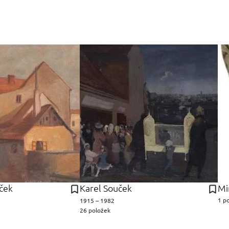
ček
Karel Souček
Mi
1 p
1915 – 1982
26 položek