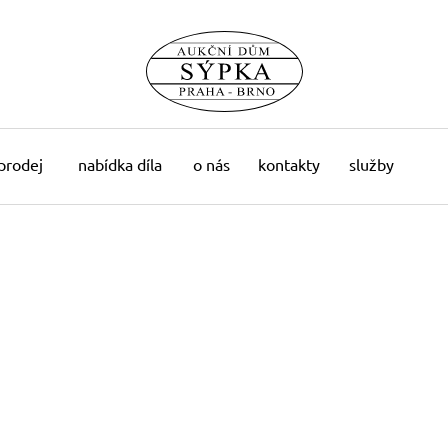
 prodej
nabídka díla
o nás
kontakty
služby