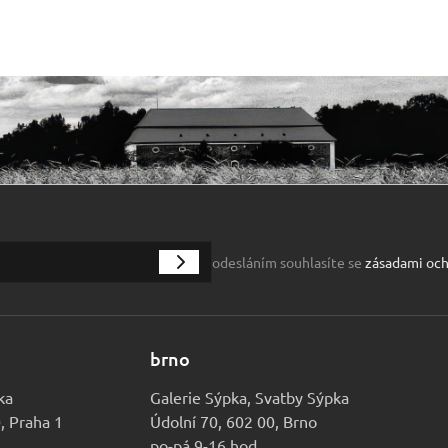
odesláním souhlasíte se
zásadami och
brno
ka
Galerie Sýpka, Svatby Sýpka
0, Praha 1
Údolní 70, 602 00, Brno
po-pá 9-16 hod