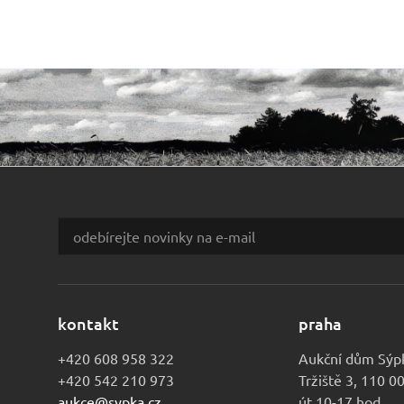
kontakt
praha
+420 608 958 322
Aukční dům Sýp
+420 542 210 973
Tržiště 3, 110 0
aukce@sypka.cz
út 10-17 hod