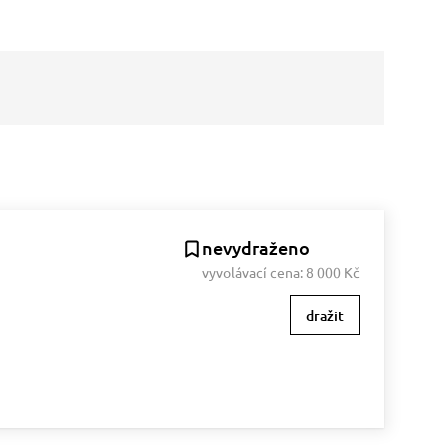
nevydraženo
vyvolávací cena:
8 000 Kč
dražit