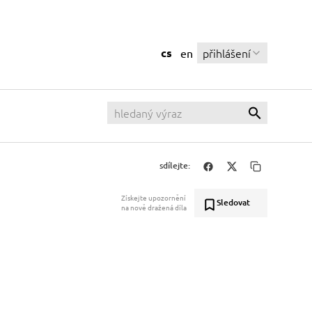
cs
přihlášení
en
sdílejte:
Získejte upozornění
Sledovat
na nově dražená díla