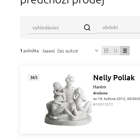
čas aukce
1
položka
řazení
Nelly Pollak
365
Harém
draženo
so 19. května 2012, 00:00:
#12013372