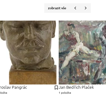
zobrazit vše
roslav Pangrác
Jan Bedřich Plaček
oložka
1 položka