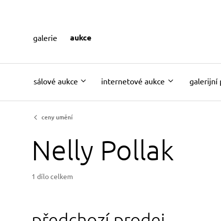
aukce
galerie
sálové aukce
internetové aukce
galerijní
ceny umění
Nelly Pollak
1 dílo celkem
předchozí prodej