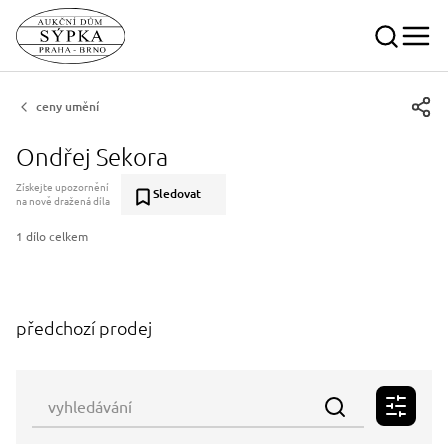
ceny umění
Ondřej Sekora
Získejte upozornění
Sledovat
na nově dražená díla
1 dílo celkem
předchozí prodej