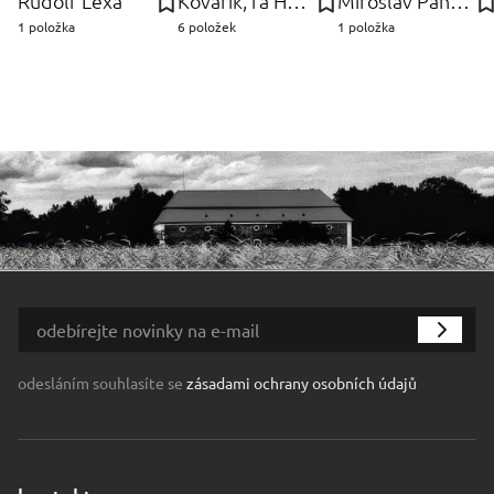
Rudolf Lexa
Kovařík, fa Hubert
Miroslav Pangrác
1 položka
6 položek
1 položka
odesláním souhlasíte se
zásadami ochrany osobních údajů