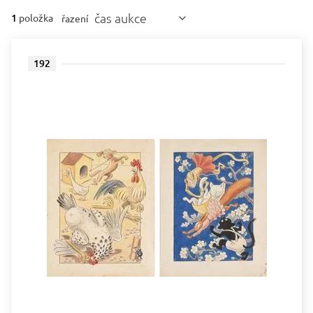
čas aukce
1
položka
řazení
192