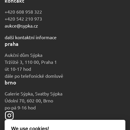
kontakt
+420 608 958 322
+420 542 210 973
aukce@sypka.cz
další kontaktní informace
praha
Aukční dům Sýpka
Tržiště 3, 110 00, Praha 1
út 10-17 hod
dále po telefonické domluvě
brno
Galerie Sýpka, Svatby Sýpka
Údolní 70, 602 00, Brno
po-pá 9-16 hod
We use cookies!