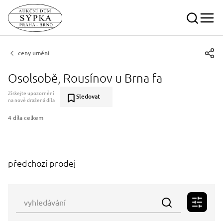
ceny umění
Osolsobě, Rousínov u Brna fa
Získejte upozornění
Sledovat
na nově dražená díla
4 díla celkem
předchozí prodej