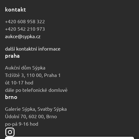
kontakt
+420 608 958 322
+420 542 210 973
aukce@sypka.cz
další kontaktní informace
praha
Aukční dům Sýpka
Tržiště 3, 110 00, Praha 1
út 10-17 hod
dále po telefonické domluvě
brno
Galerie Sýpka, Svatby Sýpka
Údolní 70, 602 00, Brno
po-pá 9-16 hod