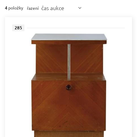
čas aukce
4
položky
řazení
285