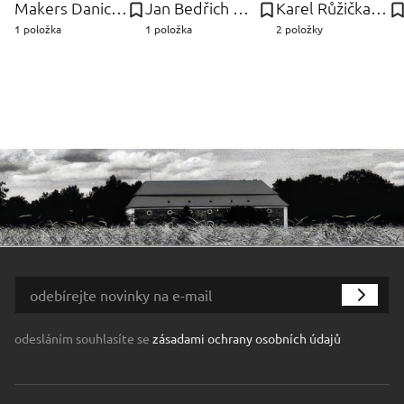
Makers Danich Control, Dánsko Furniture
Jan Bedřich Plaček
Karel Růžička-Rodon
1 položka
1 položka
2 položky
odesláním souhlasíte se
zásadami ochrany osobních údajů