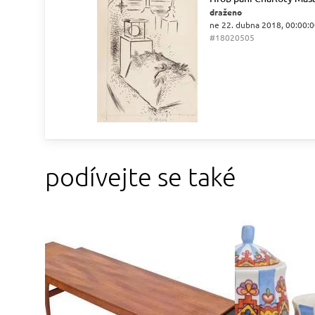
draženo
ne 22. dubna 2018, 00:00:
#18020505
podívejte se také