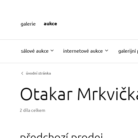
aukce
galerie
sálové aukce
internetové aukce
galerijní
úvodní stránka
Otakar Mrkvičk
2 díla celkem
předchozí prodej