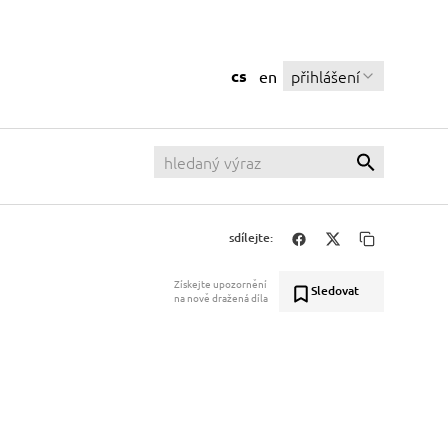
cs
přihlášení
en
sdílejte:
Získejte upozornění
Sledovat
na nově dražená díla