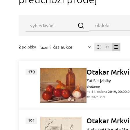
čas aukce
2
položky
řazení
Otakar Mrkvi
179
Zátiší s jablky
draženo
ne 14. dubna 2019, 00:00:
#19021319
Otakar Mrkvi
191
Hrob paní Charloty Masar