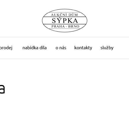
 prodej
nabídka díla
o nás
kontakty
služby
a