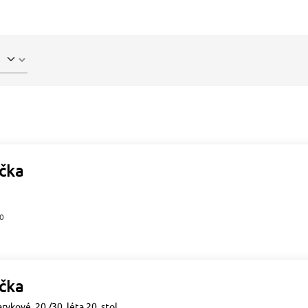
čka
00
čka
ykové, 20./30. léta 20. stol.