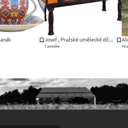
Janák
Josef , Pražské umělecké dílny Gočár
Al
1 položka
10 