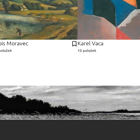
ois Moravec
Karel Vaca
položek
10 položek