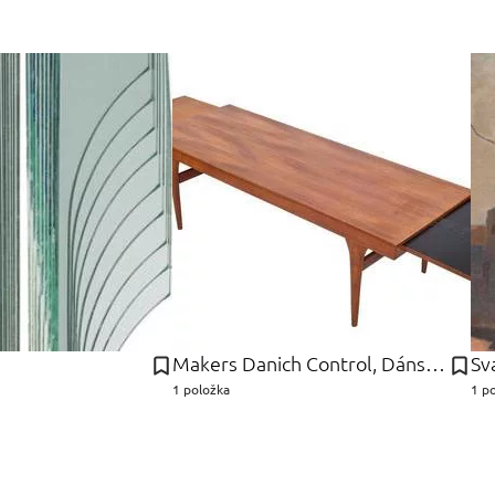
Makers Danich Control, Dánsko Furniture
Sv
1 položka
1 p