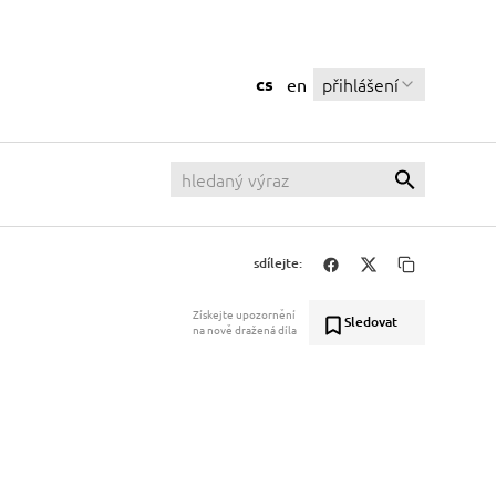
cs
přihlášení
en
sdílejte:
Získejte upozornění
Sledovat
na nově dražená díla