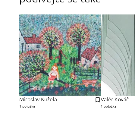
Miroslav Kužela
Valér Kováč
1 položka
1 položka