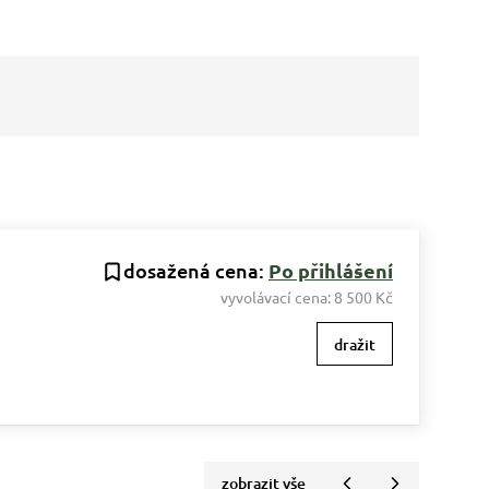
dosažená cena:
Po přihlášení
vyvolávací cena:
8 500 Kč
dražit
zobrazit vše