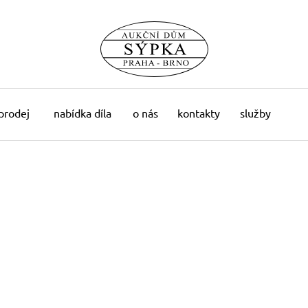
 prodej
nabídka díla
o nás
kontakty
služby