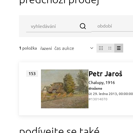
čas aukce
1
položka
řazení
Petr Jaroš
153
Chalupy, 1916
draženo
út 29. ledna 2013, 00:00:00
#13014070
podívejte se také