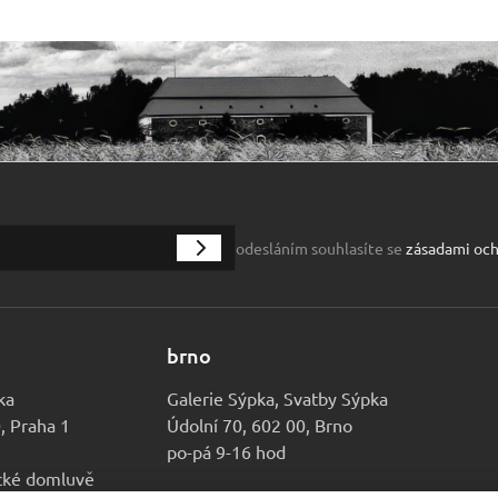
odesláním souhlasíte se
zásadami och
brno
ka
Galerie Sýpka, Svatby Sýpka
0, Praha 1
Údolní 70, 602 00, Brno
po-pá 9-16 hod
ické domluvě