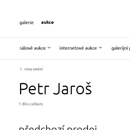
aukce
galerie
sálové aukce
internetové aukce
galerijní
ceny umění
Petr Jaroš
1 dílo celkem
předchozí prodej