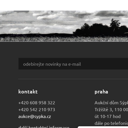
kontakt
praha
+420 608 958 322
Aukční dům Sýp
+420 542 210 973
Tržiště 3, 110 0
aukce@sypka.cz
út 10-17 hod
dále po telefon
další kontaktní informace