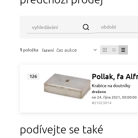
čas aukce
1
položka
řazení
Pollak, fa Alf
126
Krabice na doutníky
draženo
ne 24. října 2021, 00:00:00
#21023014
podívejte se také