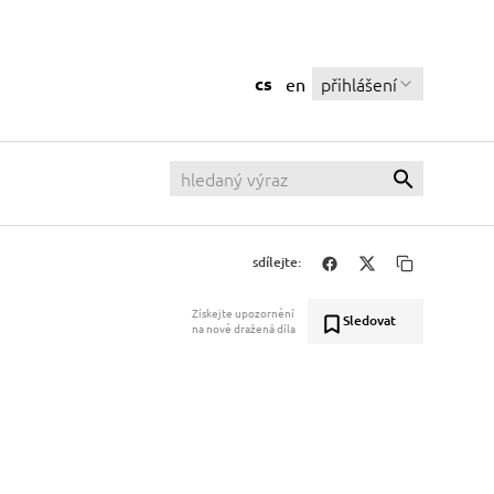
cs
přihlášení
en
sdílejte:
Získejte upozornění
Sledovat
na nově dražená díla