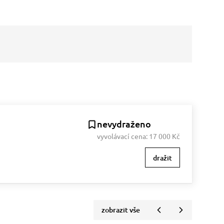
nevydraženo
vyvolávací cena:
17 000 Kč
dražit
zobrazit vše