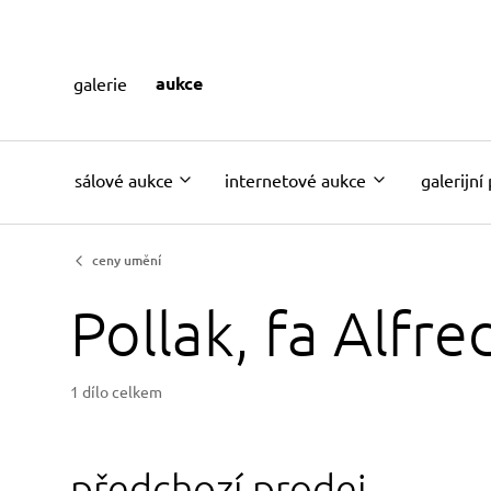
aukce
galerie
sálové aukce
internetové aukce
galerijní
ceny umění
Pollak, fa Alfre
1 dílo celkem
předchozí prodej