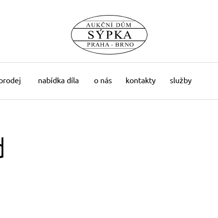
 prodej
nabídka díla
o nás
kontakty
služby
d