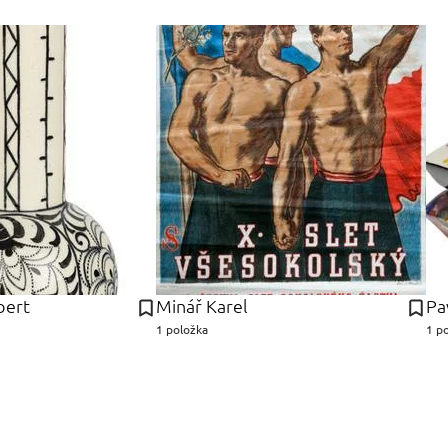
bert
Minář Karel
Pa
1 položka
1 p