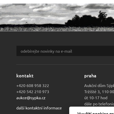
kontakt
praha
+420 608 958 322
Aukční dům Sýp
+420 542 210 973
Tržiště 3, 110 0
aukce@sypka.cz
út 10-17 hod
dále po telefon
další kontaktní informace
Využití cookies p