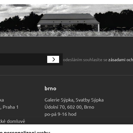
odesláním souhlasíte se
zásadami och
brno
ka
Galerie Sýpka, Svatby Sýpka
0, Praha 1
Údolní 70, 602 00, Brno
po-pá 9-16 hod
ické domluvě
ro personalizaci webu