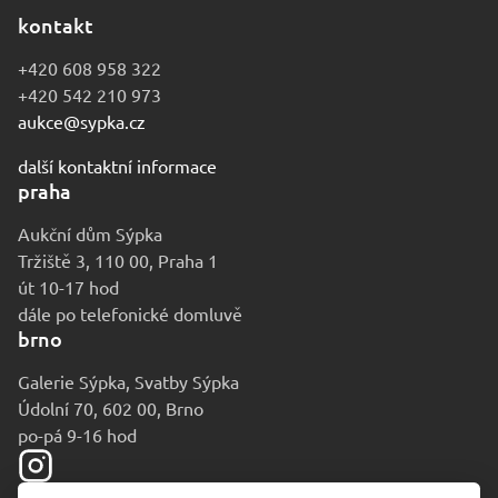
kontakt
+420 608 958 322
+420 542 210 973
aukce@sypka.cz
další kontaktní informace
praha
Aukční dům Sýpka
Tržiště 3, 110 00, Praha 1
út 10-17 hod
dále po telefonické domluvě
brno
Galerie Sýpka, Svatby Sýpka
Údolní 70, 602 00, Brno
po-pá 9-16 hod