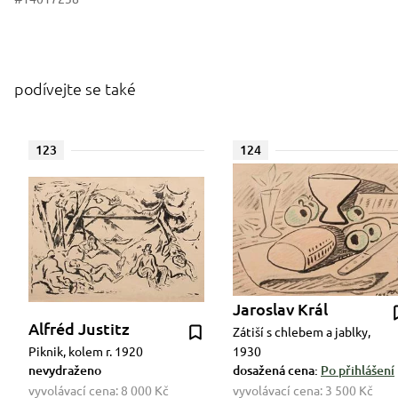
podívejte se také
123
124
Jaroslav Král
Alfréd Justitz
Zátiší s chlebem a jablky,
Piknik, kolem r. 1920
1930
nevydraženo
dosažená cena:
Po přihlášení
vyvolávací cena:
8 000 Kč
vyvolávací cena:
3 500 Kč