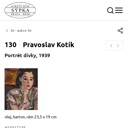
36 - aukce 36
130
Pravoslav
Kotík
Portrét dívky, 1939
Rozměry
Stručný popis předmětu
olej, karton, rám 23,5 x 19 cm
#14017238