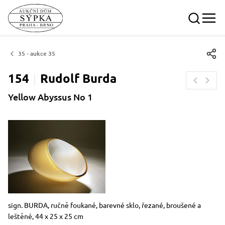
35 - aukce 35
154
Rudolf
Burda
Yellow Abyssus No 1
Rozměry
Stručný popis předmětu
sign. BURDA, ručně foukané, barevné sklo, řezané, broušené a
leštěné, 44 x 25 x 25 cm