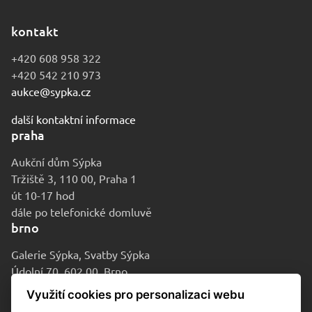
kontakt
+420 608 958 322
+420 542 210 973
aukce@sypka.cz
další kontaktní informace
praha
Aukční dům Sýpka
Tržiště 3, 110 00, Praha 1
út 10-17 hod
dále po telefonické domluvě
brno
Galerie Sýpka, Svatby Sýpka
Údolní 70, 602 00, Brno
po-pá 9-16 hod
Využití cookies pro personalizaci webu