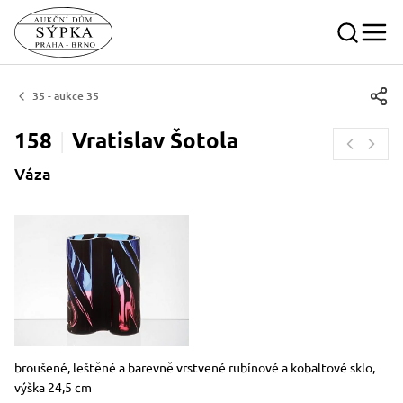
35 - aukce 35
158
Vratislav
Šotola
Váza
Rozměry
Stručný popis předmětu
broušené, leštěné a barevně vrstvené rubínové a kobaltové sklo,
výška 24,5 cm