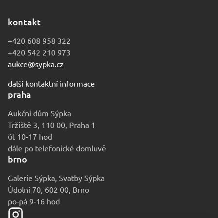
kontakt
+420 608 958 322
+420 542 210 973
aukce@sypka.cz
další kontaktní informace
praha
Aukční dům Sýpka
Tržiště 3, 110 00, Praha 1
út 10-17 hod
dále po telefonické domluvě
brno
Galerie Sýpka, Svatby Sýpka
Údolní 70, 602 00, Brno
po-pá 9-16 hod