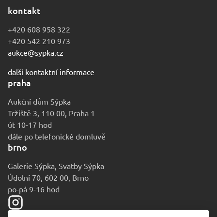
kontakt
+420 608 958 322
+420 542 210 973
aukce@sypka.cz
další kontaktní informace
praha
Aukční dům Sýpka
Tržiště 3, 110 00, Praha 1
út 10-17 hod
dále po telefonické domluvě
brno
Galerie Sýpka, Svatby Sýpka
Údolní 70, 602 00, Brno
po-pá 9-16 hod