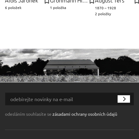
Alois Jaroněk
Grohmann Hieromymus
August Terš
6 položek
1 položka
1870 – 1928
2 položky
odesláním souhlasíte se
zásadami ochrany osobních údajů