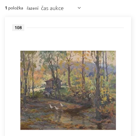
čas aukce
1
položka
řazení
108