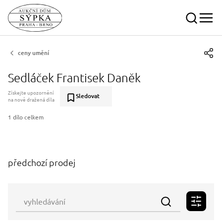
ceny umění
Sedláček Frantisek Daněk
Získejte upozornění
Sledovat
na nově dražená díla
1 dílo celkem
předchozí prodej