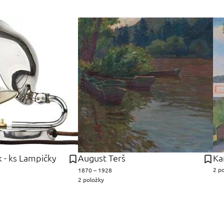
k - ks Lampičky
August Terš
Ka
2 p
1870 – 1928
2 položky