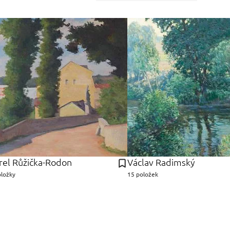
rel Růžička-Rodon
Václav Radimský
oložky
15 položek