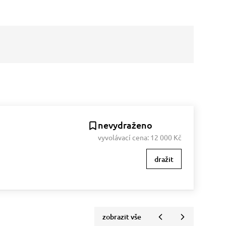
nevydraženo
vyvolávací cena:
12 000 Kč
dražit
zobrazit vše