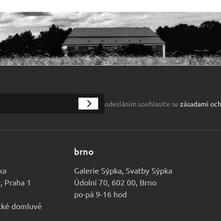
odesláním souhlasíte se
zásadami och
brno
ka
Galerie Sýpka, Svatby Sýpka
0, Praha 1
Údolní 70, 602 00, Brno
po-pá 9-16 hod
ické domluvě