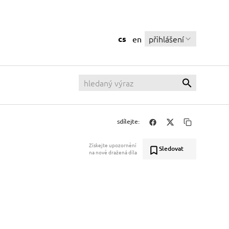
cs
přihlášení
en
sdílejte:
Získejte upozornění
Sledovat
na nově dražená díla