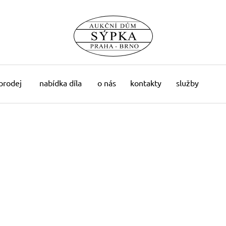
 prodej
nabídka díla
o nás
kontakty
služby