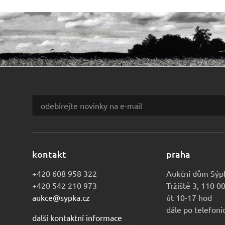
kontakt
praha
+420 608 958 322
Aukční dům Sýp
+420 542 210 973
Tržiště 3, 110 0
aukce@sypka.cz
út 10-17 hod
dále po telefon
další kontaktní informace