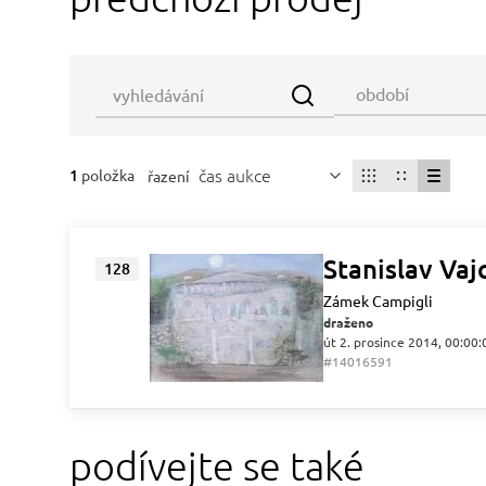
čas aukce
1
položka
řazení
Stanislav Vaj
128
Zámek Campigli
draženo
út 2. prosince 2014, 00:00:
#14016591
podívejte se také