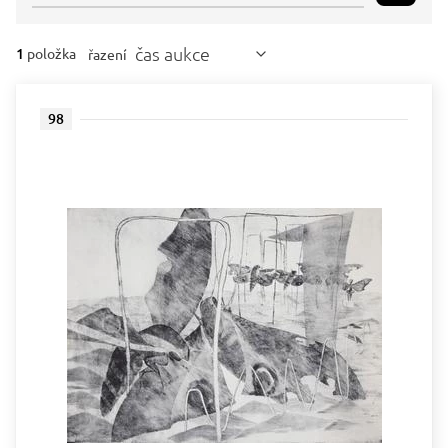
čas aukce
1
položka
řazení
98