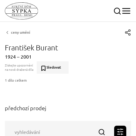
ceny umění
František Burant
1924 – 2001
Získejte upozornění
Sledovat
na nově dražená díla
1 dílo celkem
předchozí prodej