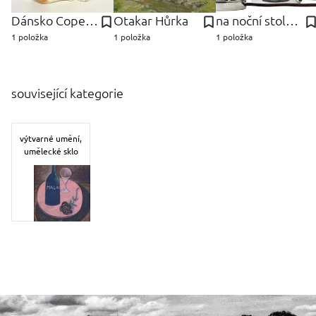
Dánsko Copenhagen,
Otakar Hůrka
na noční stolek - ks Lampičky
1 položka
1 položka
1 položka
související kategorie
výtvarné umění,
umělecké sklo