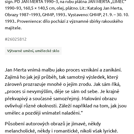
Rozměry
Stručný popis předmětu
sign. PD JAN MERTA 1990–3, na rubu plátna JAN MERTA „LÍMEC“
1990–93, 160,5 × 140,5 cm, olej, plátno. Lit.: Katalog Jan Merta,
Obrazy 1987–1993, GHMP, 1993.. Vystaveno: GHMP, 21. 9. – 30. 10.
1993.. Provenience: dílo pochází z významné sbírky rakouského
majitele.
#26025812
Kategorie
Výtvarné umění, umělecké sklo
Jan Merta vnímá malbu jako proces vznikání a zanikání.
Zajímá ho jak její průběh, tak samotný výsledek, který
zároveň prozrazuje mnohé o jejím zrodu. Jak sám říká,
„proces si nevymýšlím, děje se sám od sebe. Je krajně
překvapivý a současně samozřejmý. Malování obrazu
ovlivňují různé okolnosti. Záleží například na tom, jak jsou
umělec a později vnímatel naladěni.“
Působení autorových obrazů je jímavé, někdy
melancholické, někdy i romantické, nikoli však lyrické.