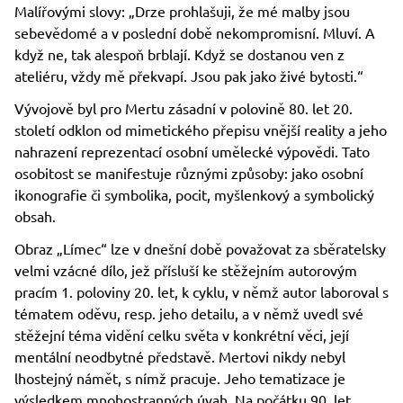
Malířovými slovy: „Drze prohlašuji, že mé malby jsou
sebevědomé a v poslední době nekompromisní. Mluví. A
když ne, tak alespoň brblají. Když se dostanou ven z
ateliéru, vždy mě překvapí. Jsou pak jako živé bytosti.“
Vývojově byl pro Mertu zásadní v polovině 80. let 20.
století odklon od mimetického přepisu vnější reality a jeho
nahrazení reprezentací osobní umělecké výpovědi. Tato
osobitost se manifestuje různými způsoby: jako osobní
ikonografie či symbolika, pocit, myšlenkový a symbolický
obsah.
Obraz „Límec“ lze v dnešní době považovat za sběratelsky
velmi vzácné dílo, jež přísluší ke stěžejním autorovým
pracím 1. poloviny 20. let, k cyklu, v němž autor laboroval s
tématem oděvu, resp. jeho detailu, a v němž uvedl své
stěžejní téma vidění celku světa v konkrétní věci, její
mentální neodbytné představě. Mertovi nikdy nebyl
lhostejný námět, s nímž pracuje. Jeho tematizace je
výsledkem mnohostranných úvah. Na počátku 90. let