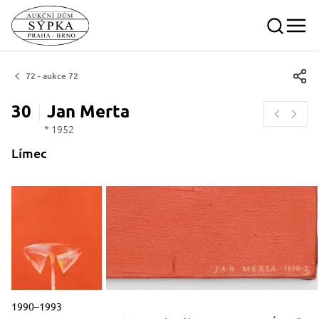
72 - aukce 72
30
Jan
Merta
* 1952
Límec
Popisek období vzniku slovy
1990–1993