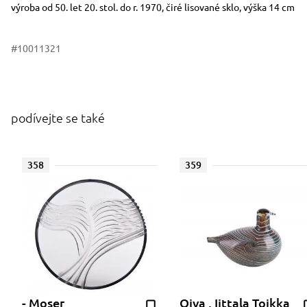
výroba od 50. let 20. stol. do r. 1970, čiré lisované sklo, výška 14 cm
#10011321
podívejte se také
358
359
- Moser
Oiva , Iittala Toikka