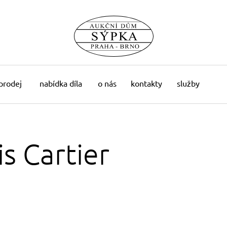
 prodej
nabídka díla
o nás
kontakty
služby
s Cartier