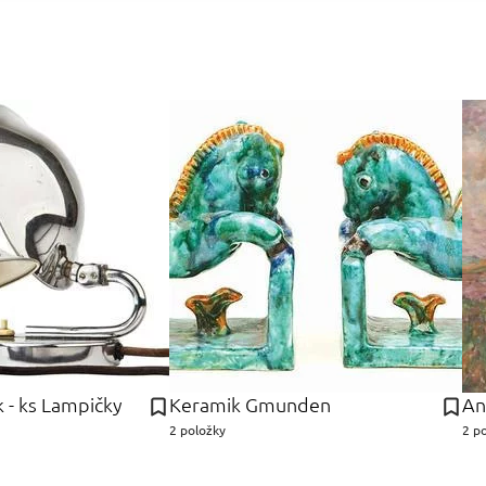
k - ks Lampičky
Keramik Gmunden
An
2 položky
2 p