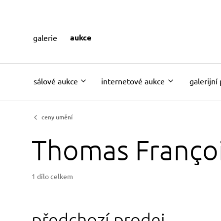
aukce
galerie
sálové aukce
internetové aukce
galerijní
ceny umění
Thomas Françoi
1 dílo celkem
předchozí prodej