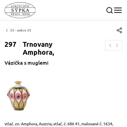
25 - aukce 25
297
Trnovany
Amphora,
Vázička s muglemi
Rozměry
Stručný popis předmětu
vtlač. zn. Amphora, Austria, vtlač. č. 686 41, malované č. 1634,