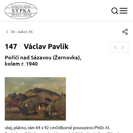
36 - aukce 36
147
Václav
Pavlík
Poříčí nad Sázavou (Žernovka),
kolem r. 1940
Rozměry
Stručný popis předmětu
olej, plátno, rám 64 x 92 cmOdborně posouzeno PhDr. M.