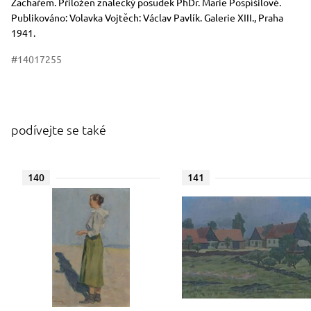
Zachařem. Přiložen znalecký posudek PhDr. Marie Pospíšilové.
Publikováno: Volavka Vojtěch: Václav Pavlík. Galerie XIII., Praha
1941.
#14017255
podívejte se také
140
141