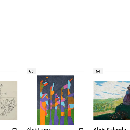
63
64
Aleš Lamr
Alois Kalvoda