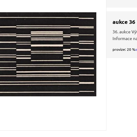
aukce 36
36. aukce Vý
Informace n
provize: 20 %
a