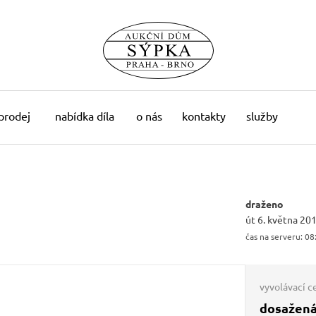
 prodej
nabídka díla
o nás
kontakty
služby
draženo
út 6. května 20
čas na serveru:
08
vyvolávací c
dosažená