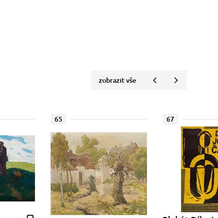
zobrazit vše
65
67