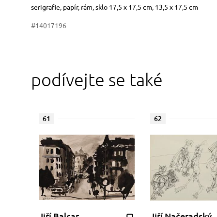
Rozměry
Stručný popis předmětu
serigrafie, papír, rám, sklo 17,5 x 17,5 cm, 13,5 x 17,5 cm
#14017196
podívejte se také
61
62
Jiří Balcar
Jiří Načeradský