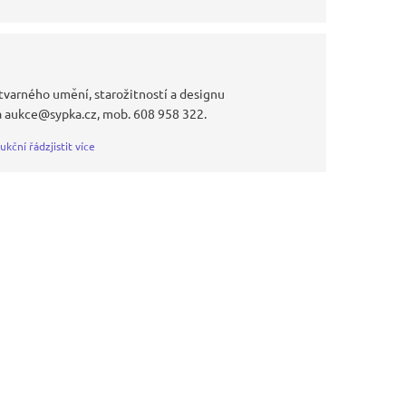
tvarného umění, starožitností a designu
a aukce@sypka.cz, mob. 608 958 322.
ukční řád
zjistit více