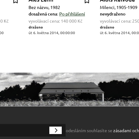
Bez názvu, 1982
Milenci, 1905-1909
dosažená cena:
Po přihlášení
nevydraženo
00 Kč
vyvolávací cena:
140 000 Kč
vyvolávací cena:
250
draženo
draženo
:00
út 6. května 2014, 00:00:00
út 6. května 2014, 00:
odesláním souhlasíte se
zásadami och