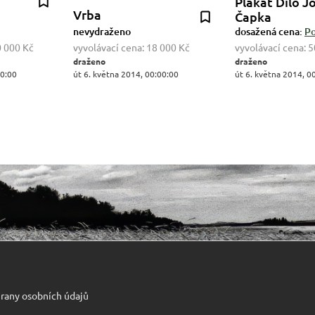
Plakát Dílo J
Vrba
Čapka
nevydraženo
dosažená cena:
Po
 000 Kč
vyvolávací cena:
18 000 Kč
vyvolávací cena:
5
draženo
draženo
00:00
út 6. května 2014, 00:00:00
út 6. května 2014, 0
rany osobních údajů