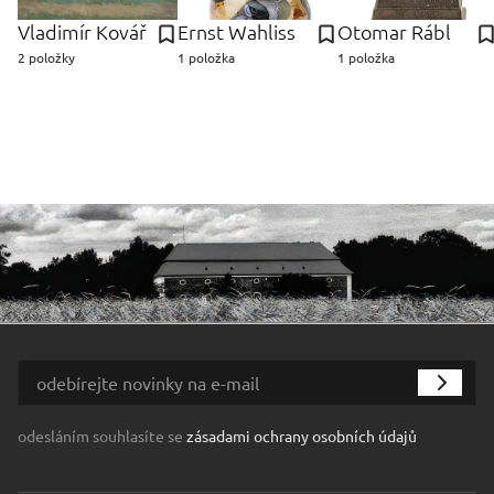
Vladimír Kovář
Ernst Wahliss
Otomar Rábl
2 položky
1 položka
1 položka
odesláním souhlasíte se
zásadami ochrany osobních údajů