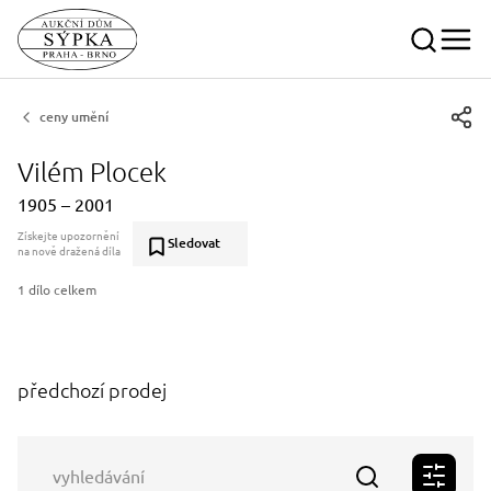
ceny umění
Vilém Plocek
1905 – 2001
Získejte upozornění
Sledovat
na nově dražená díla
1 dílo celkem
předchozí prodej