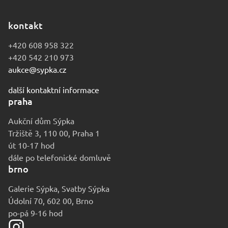
kontakt
+420 608 958 322
+420 542 210 973
aukce@sypka.cz
další kontaktní informace
praha
Aukční dům Sýpka
Tržiště 3, 110 00, Praha 1
út 10-17 hod
dále po telefonické domluvě
brno
Galerie Sýpka, Svatby Sýpka
Údolní 70, 602 00, Brno
po-pá 9-16 hod