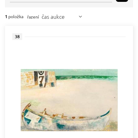
čas aukce
1
položka
řazení
38