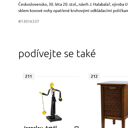
Rozměry
Stručný popis předmětu
Československo, 30. léta 20. stol., návrh J. Halabala?, výrob
sklem kovové nohy opatřené kruhovými odkládacími poličkami
#13016337
podívejte se také
211
212
Jaroslav, Artěl