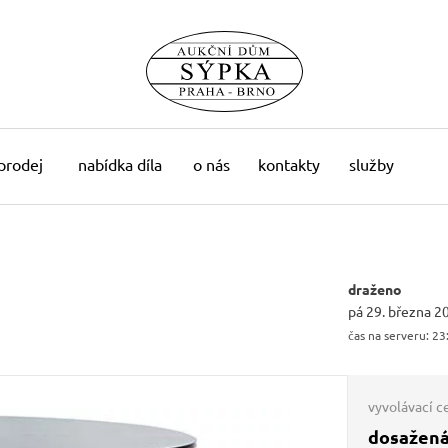
 prodej
nabídka díla
o nás
kontakty
služby
draženo
pá 29. března 2
čas na serveru:
23
vyvolávací c
dosažená