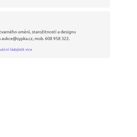
tvarného umění, starožitností a designu
a aukce@sypka.cz, mob. 608 958 322.
ukční řád
zjistit více