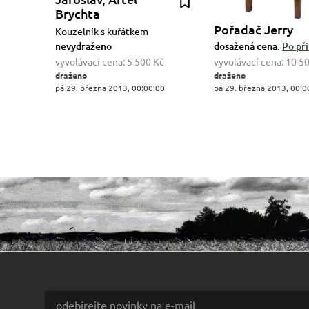
Brychta
Pořadač Jerry
Kouzelník s kuřátkem
nevydraženo
dosažená cena:
Po při
vyvolávací cena:
5 500 Kč
vyvolávací cena:
10 5
draženo
draženo
pá 29. března 2013, 00:00:00
pá 29. března 2013, 00:0