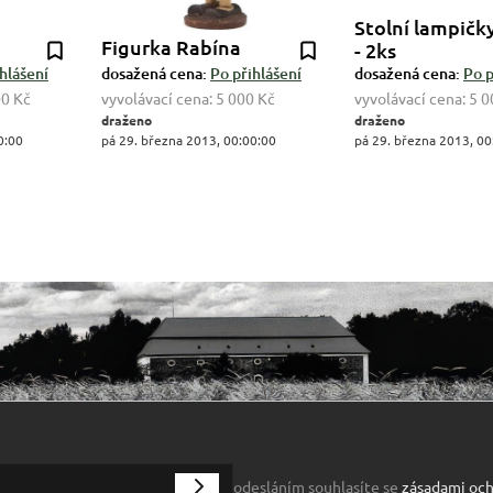
Stolní lampičk
Figurka Rabína
- 2ks
hlášení
dosažená cena:
Po přihlášení
dosažená cena:
Po p
00 Kč
vyvolávací cena:
5 000 Kč
vyvolávací cena:
5 0
draženo
draženo
0:00
pá 29. března 2013, 00:00:00
pá 29. března 2013, 00
odesláním souhlasíte se
zásadami och