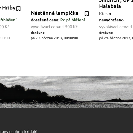
Halabala
y Hřiby
Nástěnná lampička
Křeslo
řihlášení
dosažená cena:
Po přihlášení
nevydraženo
00 Kč
vyvolávací cena:
1 500 Kč
vyvolávací cena:
1
draženo
draženo
:00:00
pá 29. března 2013, 00:00:00
pá 29. března 2013, 
rany osobních údajů