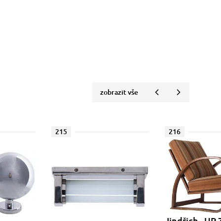
zobrazit vše
215
216
Jindřich , UP