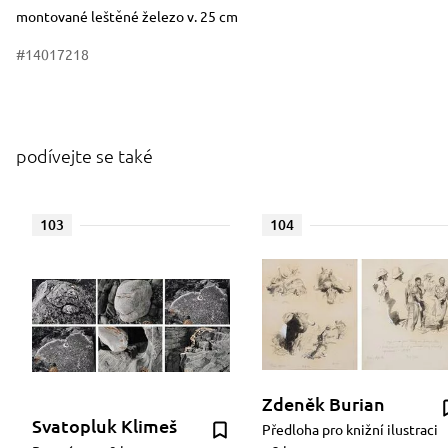
Rozměry
Stručný popis předmětu
montované leštěné železo v. 25 cm
#14017218
podívejte se také
103
104
Zdeněk Burian
Svatopluk Klimeš
Předloha pro knižní ilustraci