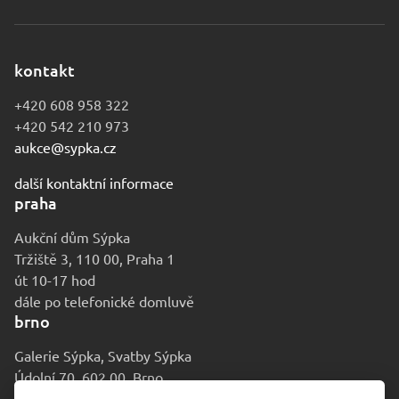
kontakt
+420 608 958 322
+420 542 210 973
aukce@sypka.cz
další kontaktní informace
praha
Aukční dům Sýpka
Tržiště 3, 110 00, Praha 1
út 10-17 hod
dále po telefonické domluvě
brno
Galerie Sýpka, Svatby Sýpka
Údolní 70, 602 00, Brno
po-pá 9-16 hod