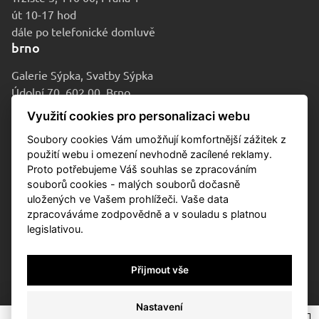
út 10-17 hod
dále po telefonické domluvě
brno
Galerie Sýpka, Svatby Sýpka
Údolní 70, 602 00, Brno
po-pá 9-16 hod
Využití cookies pro personalizaci webu
Soubory cookies Vám umožňují komfortnější zážitek z
použití webu i omezení nevhodně zacílené reklamy.
Proto potřebujeme Váš souhlas se zpracováním
souborů cookies - malých souborů dočasně
uložených ve Vašem prohlížeči. Vaše data
zpracováváme zodpovědně a v souladu s platnou
legislativou.
© 2010-2026 Aukční dům Sýpka
Přijmout vše
Privacy policy
Cookies
Nastavení