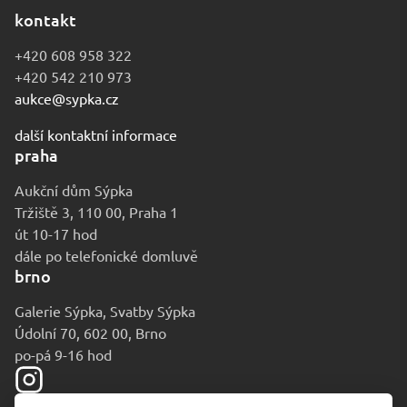
kontakt
+420 608 958 322
+420 542 210 973
aukce@sypka.cz
další kontaktní informace
praha
Aukční dům Sýpka
Tržiště 3, 110 00, Praha 1
út 10-17 hod
dále po telefonické domluvě
brno
Galerie Sýpka, Svatby Sýpka
Údolní 70, 602 00, Brno
po-pá 9-16 hod