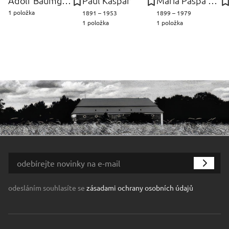
Adolf Baumgartner-Stoiloff
Paul Kaspar
Maria Paspa Karel
1 položka
1891 – 1953
1899 – 1979
1 položka
1 položka
odesláním souhlasíte se
zásadami ochrany osobních údajů