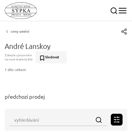
ceny umění
André Lanskoy
Získejte upozornění
Sledovat
na nově dražená díla
1 dílo celkem
předchozí prodej