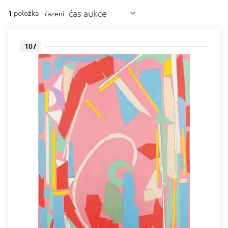
čas aukce
1
položka
řazení
107