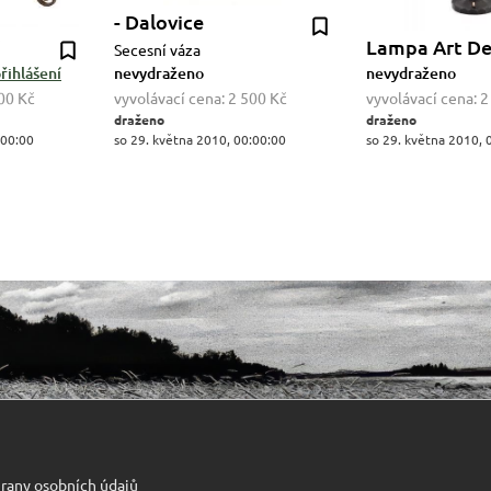
- Dalovice
Lampa Art D
Secesní váza
řihlášení
nevydraženo
nevydraženo
00 Kč
vyvolávací cena:
2 500 Kč
vyvolávací cena:
2
draženo
draženo
:00:00
so 29. května 2010, 00:00:00
so 29. května 2010, 
rany osobních údajů