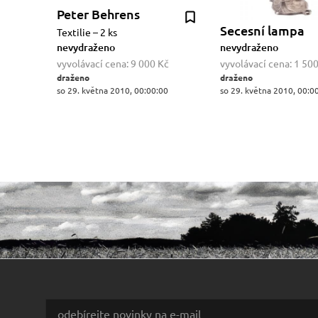
Peter Behrens
Secesní lampa
Textilie – 2 ks
nevydraženo
nevydraženo
vyvolávací cena:
9 000 Kč
vyvolávací cena:
1 500
draženo
draženo
so 29. května 2010, 00:00:00
so 29. května 2010, 00:0