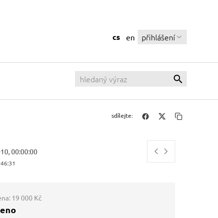
cs
přihlášení
en
sdílejte:
010, 00:00:00
:46:32
ena:
19 000 Kč
ženo