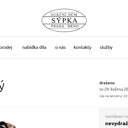
 prodej
nabídka díla
o nás
kontakty
služby
ý
draženo
so 29. května 2
čas na serveru:
22
vyvolávací c
nevydra