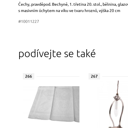
Rozměry
Stručný popis předmětu
Čechy, pravděpod. Bechyně, 1. třetina 20. stol., bělnina, gla
s masivním úchytem na víku ve tvaru hroznů, výška 20 cm
#10011227
podívejte se také
266
267