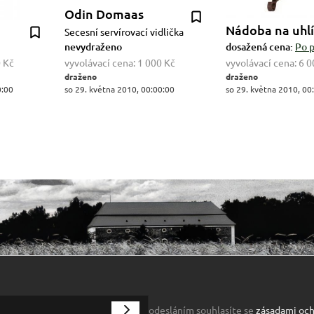
Odin Domaas
Nádoba na uhlí
Secesní servírovací vidlička
nevydraženo
dosažená cena:
Po p
 Kč
vyvolávací cena:
1 000 Kč
vyvolávací cena:
6 0
draženo
draženo
0:00
so 29. května 2010, 00:00:00
so 29. května 2010, 00
odesláním souhlasíte se
zásadami och