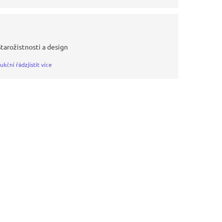
Starožistnosti a design
ukční řád
zjistit více