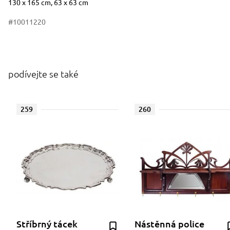
130 x 165 cm, 63 x 63 cm
#10011220
podívejte se také
259
260
Stříbrný tácek
Nástěnná police