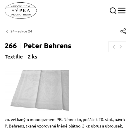
24 - aukce 24
266
Peter
Behrens
Textilie – 2 ks
Rozměry
Stručný popis předmětu
zn. vetkaným monogramem PB, Německo, počátek 20. stol., návrh
P. Behrens, tkané vzorované lněné plátno, 2 ks: ubrus a ubrousek,