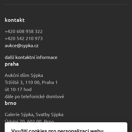
kontakt
+420 608 958 322
+420 542 210 973
aukce@sypka.cz
další kontaktní informace
praha
Aukční dům Sýpka
Tržiště 3, 110 00, Praha 1
út 10-17 hod
dále po telefonické domluvě
brno
Galerie Sýpka, Svatby Sýpka
Údolní 70, 602 00, Brno
po-pá 9-16 hod
Využití cookies pro personalizaci webu