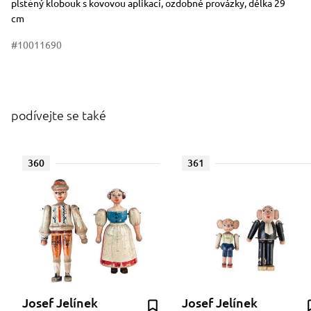
plstěný klobouk s kovovou aplikací, ozdobné provázky, délka 29
cm
#10011690
podívejte se také
360
361
Josef Jelínek
Josef Jelínek