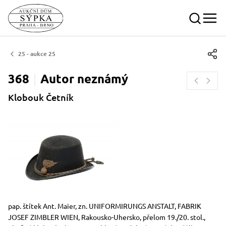
25 - aukce 25
368
Autor
neznámý
Klobouk Četník
Rozměry
Stručný popis předmětu
pap. štítek Ant. Maier, zn. UNIFORMIRUNGS ANSTALT, FABRIK
JOSEF ZIMBLER WIEN, Rakousko-Uhersko, přelom 19./20. stol.,