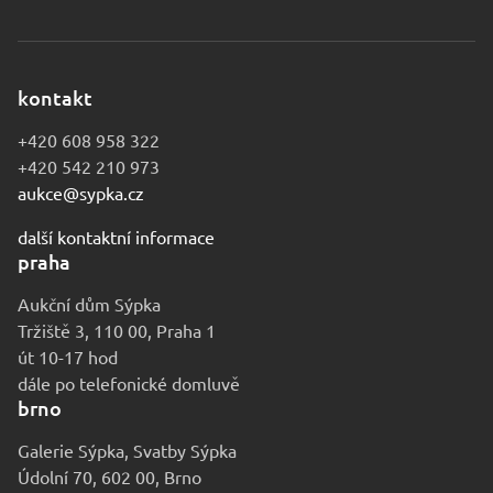
kontakt
+420 608 958 322
+420 542 210 973
aukce@sypka.cz
další kontaktní informace
praha
Aukční dům Sýpka
Tržiště 3, 110 00, Praha 1
út 10-17 hod
dále po telefonické domluvě
brno
Galerie Sýpka, Svatby Sýpka
Údolní 70, 602 00, Brno