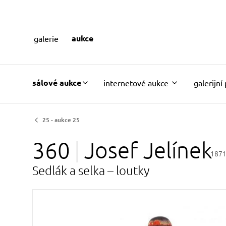
aukce
galerie
sálové aukce
internetové aukce
galerijní
25 - aukce 25
360
Josef
Jelínek
1871
Sedlák a selka – loutky