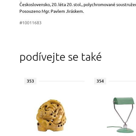
Rozměry
Stručný popis předmětu
Československo, 20. léta 20. stol., polychromované soustružen
Posouzeno Mgr. Pavlem Jiráskem.
#10011683
podívejte se také
353
354