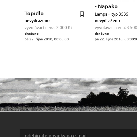
- Napako
Topidlo
Lampa – typ 3535
nevydraženo
nevydraženo
vyvolávací cena:
2 000 Kč
vyvolávací cena:
3 500
draženo
draženo
pá 22. října 2010, 00:00:00
pá 22. října 2010, 00:00: