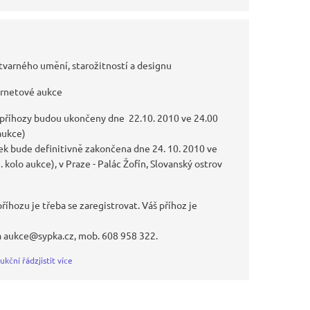
tvarného umění, starožitností a designu
ernetové aukce
 příhozy budou ukončeny dne 22.10. 2010 ve 24.00
 aukce)
k bude definitivně zakončena dne 24. 10. 2010 ve
I. kolo aukce), v Praze - Palác Žofín, Slovanský ostrov
říhozu je třeba se zaregistrovat. Váš příhoz je
a aukce@sypka.cz, mob. 608 958 322.
ukční řád
zjistit více