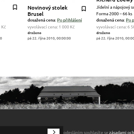
Novinový stolek
Jídelní a nápojový 
Brusel
Forma 2000 – 66 ks
dosažená cena:
Po přihlášení
dosažená cena:
Po p
 Kč
vyvolávací cena:
1 000 Kč
vyvolávací cena:
6 5
draženo
draženo
00
pá 22. října 2010, 00:00:00
pá 22. října 2010, 00:0
odesláním souhlasíte se
zásadami och