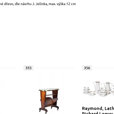
é dřevo, dle návrhu J. Jelínka, max. výška 12 cm
355
356
Raymond, Lat
Richard Loewy