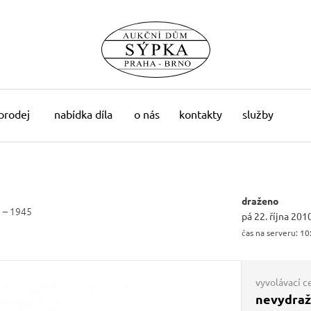
 prodej
nabídka díla
o nás
kontakty
služby
draženo
 – 1945
pá 22. října 201
čas na serveru:
10
vyvolávací c
nevydra