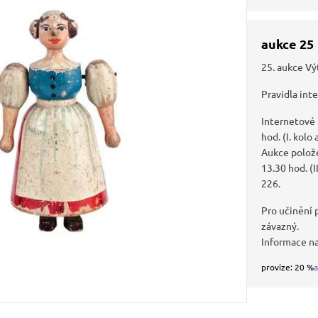
aukce 25
25. aukce Vý
Pravidla int
Internetové
hod. (I. kolo
Aukce polože
13.30 hod. (I
226.
Pro učinění p
závazný.
Informace n
provize: 20 %
a