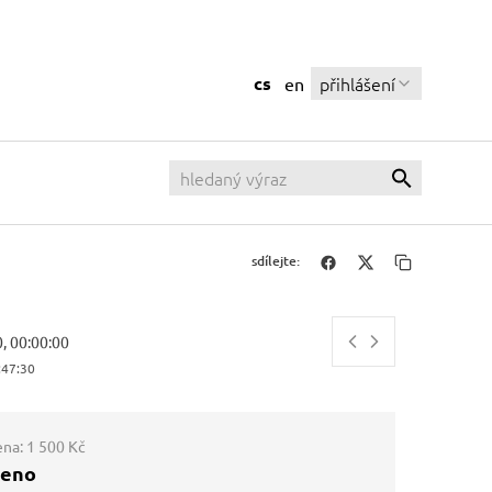
cs
přihlášení
en
sdílejte:
0, 00:00:00
:47:31
ena:
1 500 Kč
ženo