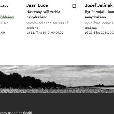
Jean Luce
Josef Jelínek
soubor
Nástěnný talíř Arabia
Rytíř a voják – lou
řihlášení
nevydraženo
nevydraženo
00 Kč
vyvolávací cena:
68 000 Kč
vyvolávací cena:
1
draženo
draženo
0:00
pá 22. října 2010, 00:00:00
pá 22. října 2010, 00
rany osobních údajů