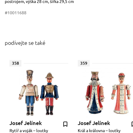
postrojem, výška 28 cm, šířka 29,5 cm
#10011688
podívejte se také
358
359
Josef Jelínek
Josef Jelínek
Rytíř a voják – loutky
Král a královna – loutky