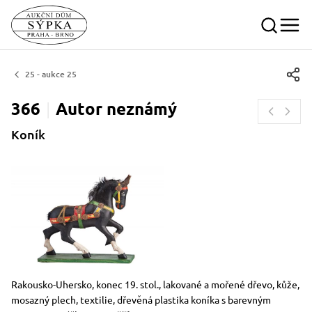
25 - aukce 25
366
Autor
neznámý
Koník
Rozměry
Stručný popis předmětu
Rakousko-Uhersko, konec 19. stol., lakované a mořené dřevo, kůže,
mosazný plech, textilie, dřevěná plastika koníka s barevným