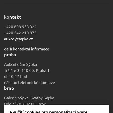
kontakt
+420 608 958 322
+420 542 210 973
aukce@sypka.cz
další kontaktní informace
praha
Aukční dům Sýpka
Tržiště 3, 110 00, Praha 1
út 10-17 hod
dále po telefonické domluvě
brno
Galerie Sýpka, Svatby Sýpka
Údolní 70, 602 00, Brno
po-pá 9-16 hod
Využití cookies pro personalizaci webu