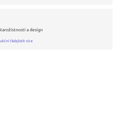
Starožistnosti a design
ukční řád
zjistit více