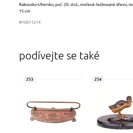
Rozměry
Stručný popis předmětu
Rakousko-Uhersko, poč. 20. stol., mořené řezbované dřevo, m
15 cm
#10011214
podívejte se také
253
254