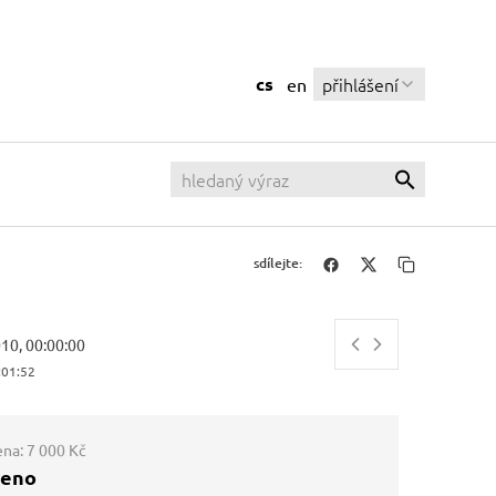
cs
přihlášení
en
sdílejte:
010, 00:00:00
:01:53
ena:
7 000 Kč
ženo