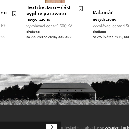
Textilie Jaro – část
nou
Kalamář
výplně paravanu
nevydraženo
nevydraženo
 Kč
vyvolávací cena:
9 500 Kč
vyvolávací cena:
4 5
draženo
draženo
0:00
so 29. května 2010, 00:00:00
so 29. května 2010, 00
odesláním souhlasíte se
zásadami och