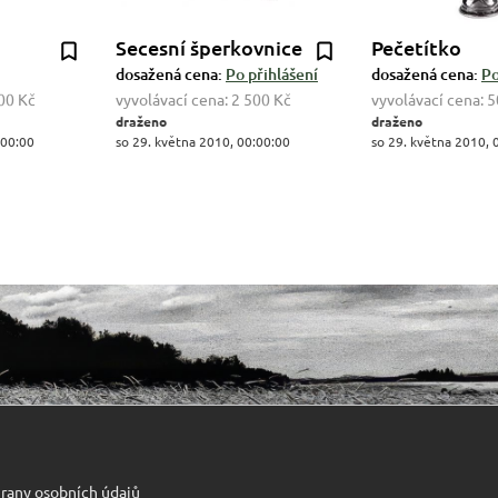
Secesní šperkovnice
Pečetítko
dosažená cena:
Po přihlášení
dosažená cena:
Po
00 Kč
vyvolávací cena:
2 500 Kč
vyvolávací cena:
5
draženo
draženo
:00:00
so 29. května 2010, 00:00:00
so 29. května 2010, 
rany osobních údajů