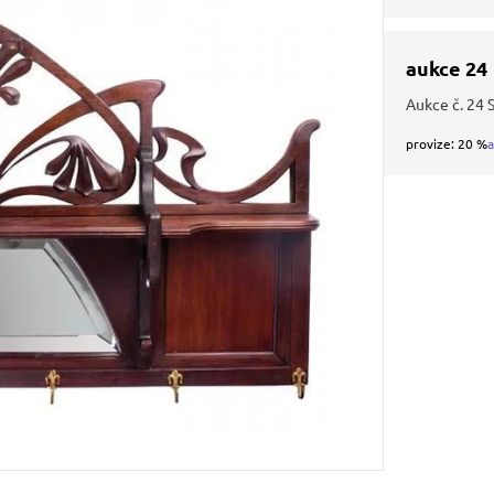
aukce 24
Aukce č. 24 
provize: 20 %
a