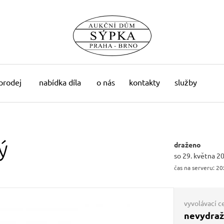
 prodej
nabídka díla
o nás
kontakty
služby
ý
draženo
so 29. května 2
čas na serveru:
20
vyvolávací c
nevydra