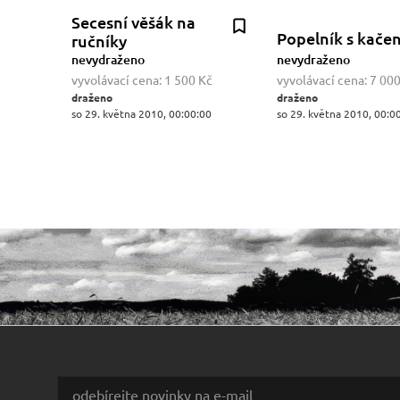
Secesní věšák na
Popelník s kače
ručníky
nevydraženo
nevydraženo
vyvolávací cena:
1 500 Kč
vyvolávací cena:
7 000
draženo
draženo
so 29. května 2010, 00:00:00
so 29. května 2010, 00:0