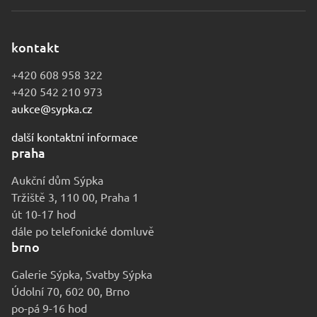
kontakt
+420 608 958 322
+420 542 210 973
aukce@sypka.cz
další kontaktní informace
praha
Aukční dům Sýpka
Tržiště 3, 110 00, Praha 1
út 10-17 hod
dále po telefonické domluvě
brno
Galerie Sýpka, Svatby Sýpka
Údolní 70, 602 00, Brno
po-pá 9-16 hod