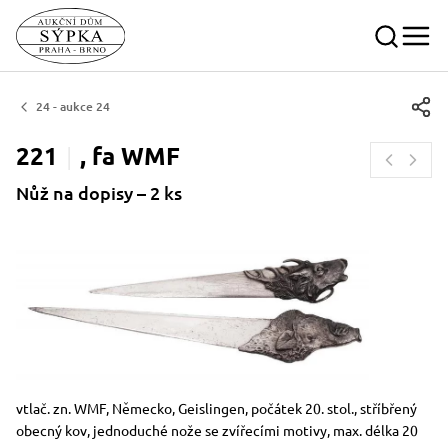
24 - aukce 24
221
, fa
WMF
Nůž na dopisy – 2 ks
Rozměry
Stručný popis předmětu
vtlač. zn. WMF, Německo, Geislingen, počátek 20. stol., stříbřený
obecný kov, jednoduché nože se zvířecími motivy, max. délka 20