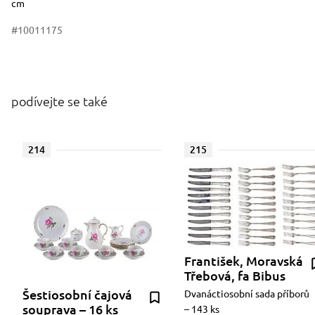
cm
#10011175
podívejte se také
214
215
František, Moravská
Třebová, fa Bibus
Šestiosobní čajová
Dvanáctiosobní sada příborů
souprava – 16 ks
– 143 ks