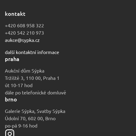
kontakt
+420 608 958 322
+420 542 210 973
aukce@sypka.cz
další kontaktní informace
praha
Aukční dům Sýpka
Tržiště 3, 110 00, Praha 1
út 10-17 hod
dále po telefonické domluvě
brno
Galerie Sýpka, Svatby Sýpka
Údolní 70, 602 00, Brno
po-pá 9-16 hod