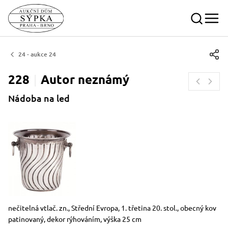
24 - aukce 24
228
Autor
neznámý
Nádoba na led
Rozměry
Stručný popis předmětu
nečitelná vtlač. zn., Střední Evropa, 1. třetina 20. stol., obecný kov
patinovaný, dekor rýhováním, výška 25 cm