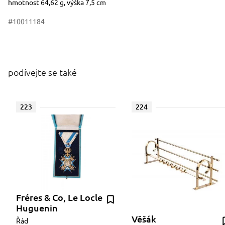
hmotnost 64,62 g, výška 7,5 cm
#10011184
podívejte se také
223
224
Fréres & Co, Le Locle
Huguenin
Věšák
Řád