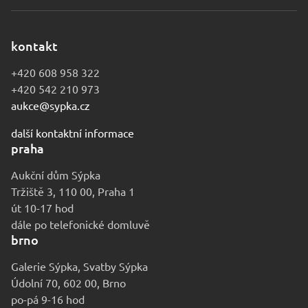
kontakt
+420 608 958 322
+420 542 210 973
aukce@sypka.cz
další kontaktní informace
praha
Aukční dům Sýpka
Tržiště 3, 110 00, Praha 1
út 10-17 hod
dále po telefonické domluvě
brno
Galerie Sýpka, Svatby Sýpka
Údolní 70, 602 00, Brno
po-pá 9-16 hod