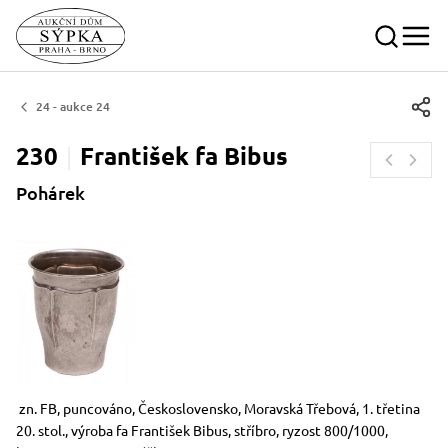
24 - aukce 24
230
František fa
Bibus
Pohárek
Rozměry
Stručný popis předmětu
zn. FB, puncováno, Československo, Moravská Třebová, 1. třetina
20. stol., výroba fa František Bibus, stříbro, ryzost 800/1000,